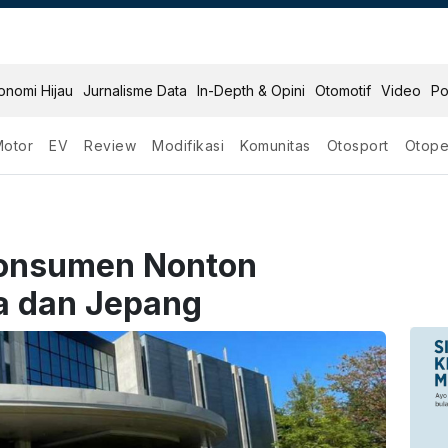
onomi Hijau
Jurnalisme Data
In-Depth & Opini
Otomotif
Video
Po
Motor
EV
Review
Modifikasi
Komunitas
Otosport
Otope
 Konsumen Nonton
a dan Jepang