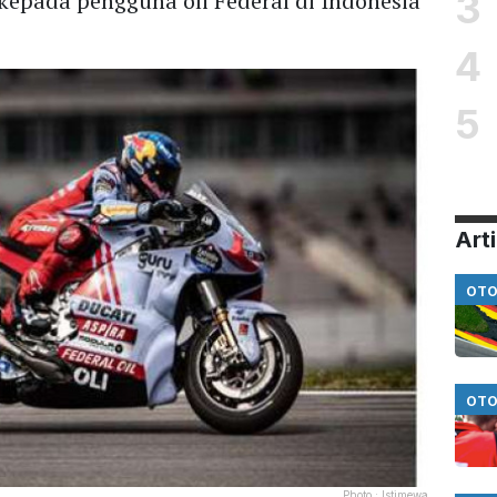
3
kepada pengguna oli Federal di Indonesia
4
5
Arti
OTO
OTO
Photo :
Istimewa