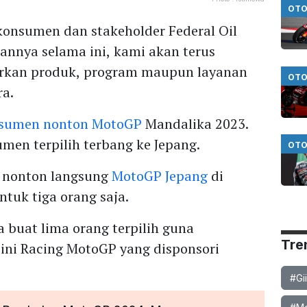
OTO
konsumen dan stakeholder Federal Oil
annya selama ini, kami akan terus
rkan produk, program maupun layanan
OTO
ra.
onsumen nonton MotoGP
Mandalika 2023.
en terpilih terbang ke Jepang.
OTO
l nonton langsung
MotoGP Jepang
di
tuk tiga orang saja.
 buat lima orang terpilih guna
Tre
ni Racing MotoGP yang disponsori
#Gi