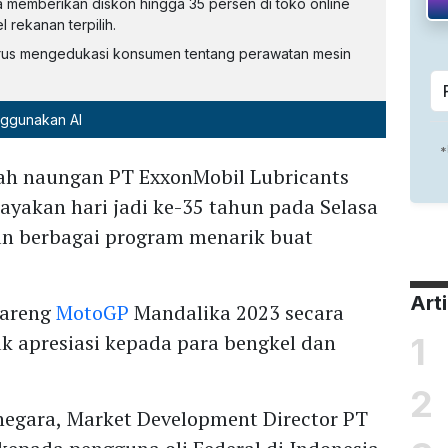
ga memberikan diskon hingga 35 persen di toko online
 rekanan terpilih.
terus mengedukasi konsumen tentang perawatan mesin
nggunakan AI
wah naungan PT ExxonMobil Lubricants
ayakan hari jadi ke-35 tahun pada Selasa
an berbagai program menarik buat
Art
bareng
MotoGP
Mandalika 2023 secara
uk apresiasi kepada para bengkel dan
1
2
inegara, Market Development Director PT