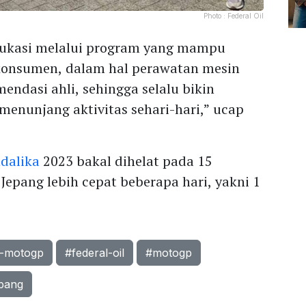
Photo :
Federal Oil
dukasi melalui program yang mampu
onsumen, dalam hal perawatan mesin
mendasi ahli, sehingga selalu bikin
enunjang aktivitas sehari-hari,” ucap
dalika
2023 bakal dihelat pada 15
Jepang lebih cepat beberapa hari, yakni 1
n-motogp
#federal-oil
#motogp
pang