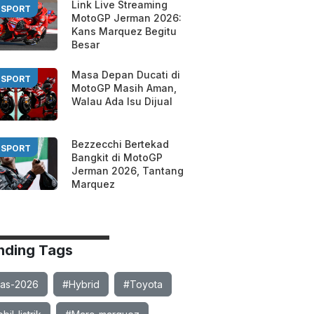
Link Live Streaming
SPORT
MotoGP Jerman 2026:
Kans Marquez Begitu
Besar
Masa Depan Ducati di
SPORT
MotoGP Masih Aman,
Walau Ada Isu Dijual
Bezzecchi Bertekad
SPORT
Bangkit di MotoGP
Jerman 2026, Tantang
Marquez
nding Tags
ias-2026
#Hybrid
#Toyota