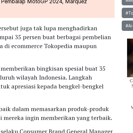
#Mob
a Pembalap MotoGP 2024, Marquez
#To
#Ai
rsebut juga tak lupa menghadirkan
ampai 35 persen buat berbagai pembelian
 ada di ecommerce Tokopedia maupun
 memberikan bingkisan spesial buat 35
seluruh wilayah Indonesia. Langkah
ntuk apresiasi kepada bengkel-bengkel
i baik dalam memasarkan produk-produk
di mereka ingin memberikan yang terbaik.
t selaku Consumer Brand General Manager