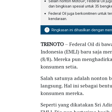
Selain nonton MotoGP, Federal Oil ju
dan bingkisan spesial untuk 35 bengkel
Federal Oil juga berkomitmen untuk 
kendaraan.
!
Ringkasan ini dihasilkan dengan me
TRENOTO
– Federal Oil di ba
Indonesia (EMLI) baru saja mer
(8/8). Mereka pun menghadirk
konsumen setia.
Salah satunya adalah nonton 
langsung. Hal ini sebagai bent
konsumen mereka.
Seperti yang dikatakan Sri Ad