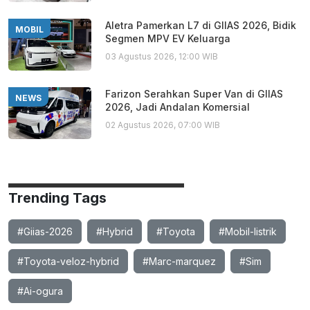
Aletra Pamerkan L7 di GIIAS 2026, Bidik
MOBIL
Segmen MPV EV Keluarga
03 Agustus 2026, 12:00 WIB
Farizon Serahkan Super Van di GIIAS
NEWS
2026, Jadi Andalan Komersial
02 Agustus 2026, 07:00 WIB
Trending Tags
#Giias-2026
#Hybrid
#Toyota
#Mobil-listrik
#Toyota-veloz-hybrid
#Marc-marquez
#Sim
#Ai-ogura