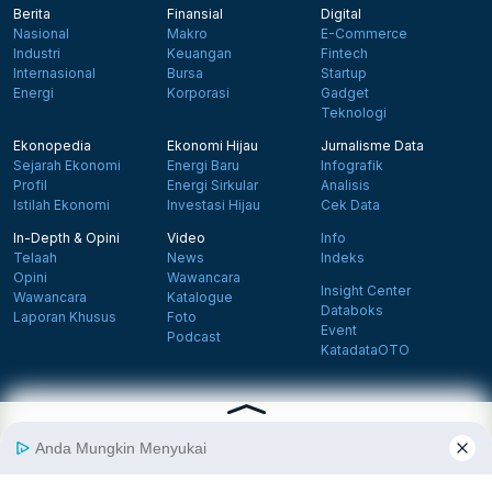
Berita
Finansial
Digital
Nasional
Makro
E-Commerce
Industri
Keuangan
Fintech
Internasional
Bursa
Startup
Energi
Korporasi
Gadget
Teknologi
Ekonopedia
Ekonomi Hijau
Jurnalisme Data
Sejarah Ekonomi
Energi Baru
Infografik
Profil
Energi Sirkular
Analisis
Istilah Ekonomi
Investasi Hijau
Cek Data
In-Depth & Opini
Video
Info
Telaah
News
Indeks
Opini
Wawancara
Insight Center
Wawancara
Katalogue
Databoks
Laporan Khusus
Foto
Event
Podcast
KatadataOTO
Langganan Newsletter
Daftar