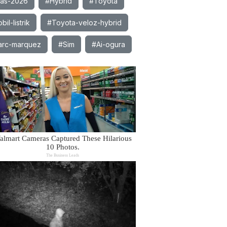
ias-2026
#Hybrid
#Toyota
il-listrik
#Toyota-veloz-hybrid
rc-marquez
#Sim
#Ai-ogura