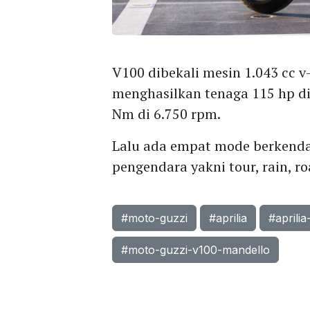
V100 dibekali mesin 1.043 cc v
menghasilkan tenaga 115 hp di
Nm di 6.750 rpm.
Lalu ada empat mode berkenda
pengendara yakni tour, rain, ro
#moto-guzzi
#aprilia
#aprili
#moto-guzzi-v100-mandello