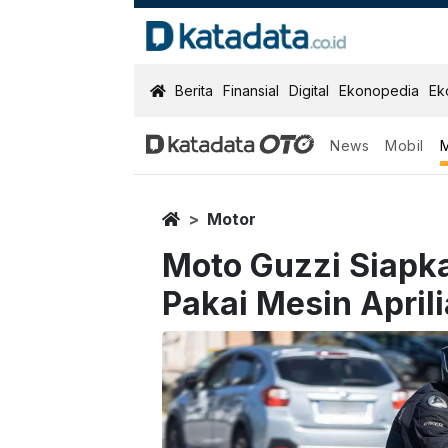
KatadataOTO
Berita
Finansial
Digital
Ekonopedia
Ek
News
Mobil
Home
Motor
Moto Guzzi Siapka
Pakai Mesin April