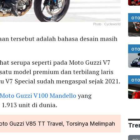
OTO
Photo :
Cycleworld
an tersebut adalah bahasa desain masih
OTO
ihat serupa seperti pada Moto Guzzi V7
satu model premium dan terbilang laris
aru V7 Special sudah mengaspal sejak 2021.
OTO
Moto Guzzi V100 Mandello
yang
1.913 unit di dunia.
to Guzzi V85 TT Travel, Torsinya Melimpah
Tre