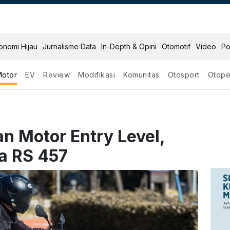
onomi Hijau
Jurnalisme Data
In-Depth & Opini
Otomotif
Video
Po
Motor
EV
Review
Modifikasi
Komunitas
Otosport
Otope
n Motor Entry Level,
ia RS 457