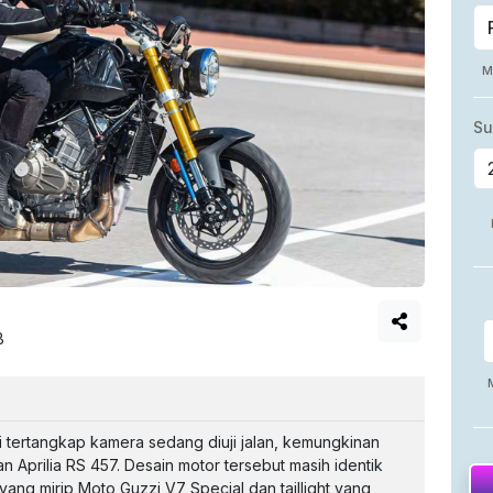
B
i tertangkap kamera sedang diuji jalan, kemungkinan
prilia RS 457. Desain motor tersebut masih identik
yang mirip Moto Guzzi V7 Special dan taillight yang