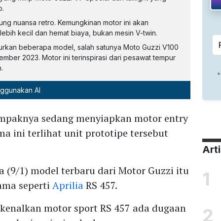
o.
ung nuansa retro. Kemungkinan motor ini akan
ebih kecil dan hemat biaya, bukan mesin V-twin.
curkan beberapa model, salah satunya Moto Guzzi V100
ber 2023. Motor ini terinspirasi dari pesawat tempur
.
nggunakan AI
paknya sedang menyiapkan motor entry
a ini terlihat unit prototipe tersebut
Art
sa (9/1) model terbaru dari Motor Guzzi itu
1
ama seperti
Aprilia
RS 457.
rkenalkan motor sport RS 457 ada dugaan
2