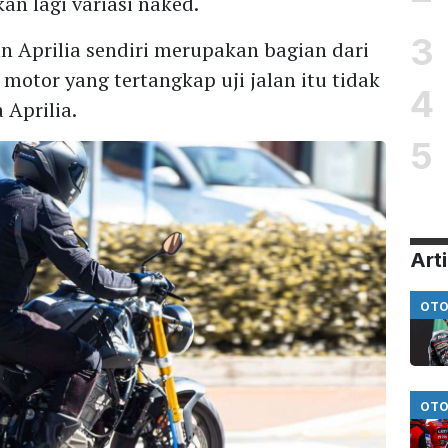
n lagi variasi naked.
3
n Aprilia sendiri merupakan bagian dari
motor yang tertangkap uji jalan itu tidak
4
Aprilia.
5
Arti
OTO
OTO