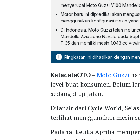
menyerupai Moto Guzzi V100 Mandell
Motor baru ini diprediksi akan mengus
menggunakan konfigurasi mesin yang l
Di Indonesia, Moto Guzzi telah melun
Mandello Aviazione Navale pada Septem
F-35 dan memiliki mesin 1.043 cc v-twin
!
Ringkasan ini dihasilkan dengan me
KatadataOTO
–
Moto Guzzi
nam
level buat konsumen. Belum lam
sedang diuji jalan.
Dilansir dari Cycle World, Sela
terlihat menggunakan mesin s
Padahal ketika Aprilia mempe