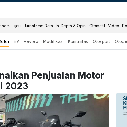
onomi Hijau
Jurnalisme Data
In-Depth & Opini
Otomotif
Video
Po
Motor
EV
Review
Modifikasi
Komunitas
Otosport
Otope
naikan Penjualan Motor
di 2023