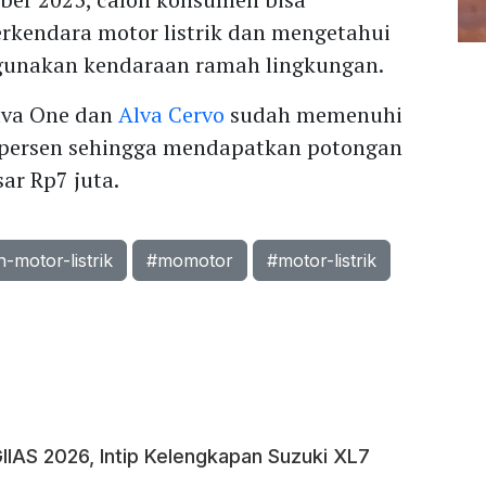
rkendara motor listrik dan mengetahui
gunakan kendaraan ramah lingkungan.
Alva One dan
Alva Cervo
sudah memenuhi
 persen sehingga mendapatkan potongan
ar Rp7 juta.
-motor-listrik
#momotor
#motor-listrik
GIIAS 2026, Intip Kelengkapan Suzuki XL7