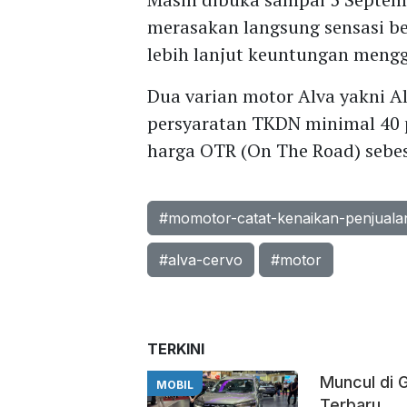
merasakan langsung sensasi be
lebih lanjut keuntungan meng
Dua varian motor Alva yakni 
persyaratan TKDN minimal 40
harga OTR (On The Road) sebes
#momotor-catat-kenaikan-penjualan
#alva-cervo
#motor
TERKINI
Muncul di 
MOBIL
Terbaru