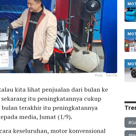
MO
MO
MO
Photo :
TrenOto
alau kita lihat penjualan dari bulan ke
 sekarang itu peningkatannya cukup
a bulan terakhir itu peningkatannya
Tre
kepada media, Jumat (1/9).
#Gi
ecara keseluruhan, motor konvensional
#Mob