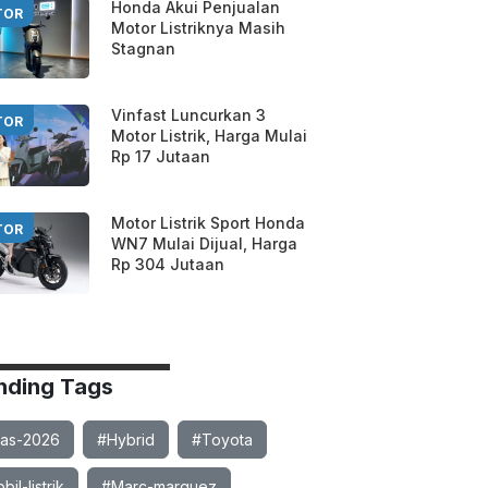
Honda Akui Penjualan
TOR
Motor Listriknya Masih
Stagnan
Vinfast Luncurkan 3
TOR
Motor Listrik, Harga Mulai
Rp 17 Jutaan
Motor Listrik Sport Honda
TOR
WN7 Mulai Dijual, Harga
Rp 304 Jutaan
nding Tags
ias-2026
#Hybrid
#Toyota
il-listrik
#Marc-marquez