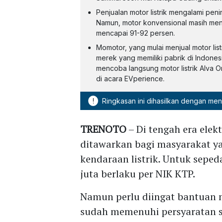
Penjualan motor listrik mengalami peni
Namun, motor konvensional masih men
mencapai 91-92 persen.
Momotor, yang mulai menjual motor list
merek yang memiliki pabrik di Indon
mencoba langsung motor listrik Alva 
di acara EVperience.
!
Ringkasan ini dihasilkan dengan me
TRENOTO
– Di tengah era elek
ditawarkan bagi masyarakat y
kendaraan listrik. Untuk sepe
juta berlaku per NIK KTP.
Namun perlu diingat bantuan 
sudah memenuhi persyaratan 