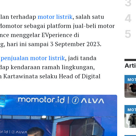
3
4
alan terhadap
motor listrik
, salah satu
omotor sebagai platform jual-beli motor
5
ance menggelar EVperience di
 hari ini sampai 3 September 2023.
penjualan motor listrik
, jadi tanda
Arti
adap kendaraan ramah lingkungan,
 Kartawinata selaku Head of Digital
MO
MO