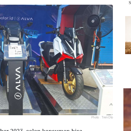
Photo :
TrenOto
ber 2023, calon konsumen bisa