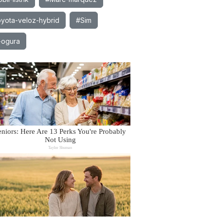
yota-veloz-hybrid
#Sim
-ogura