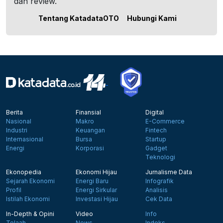
dan review.
Tentang KatadataOTO
Hubungi Kami
Berita
Finansial
Digital
Nasional
Makro
E-Commerce
Industri
Keuangan
Fintech
Internasional
Bursa
Startup
Energi
Korporasi
Gadget
Teknologi
Ekonopedia
Ekonomi Hijau
Jurnalisme Data
Sejarah Ekonomi
Energi Baru
Infografik
Profil
Energi Sirkular
Analisis
Istilah Ekonomi
Investasi Hijau
Cek Data
In-Depth & Opini
Video
Info
Telaah
News
Indeks