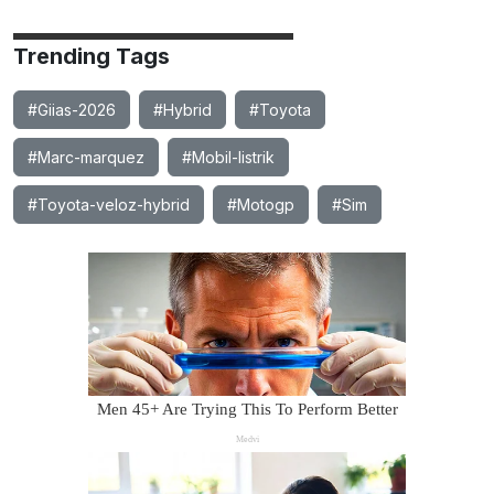
Trending Tags
#Giias-2026
#Hybrid
#Toyota
#Marc-marquez
#Mobil-listrik
#Toyota-veloz-hybrid
#Motogp
#Sim