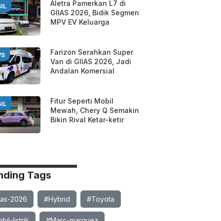
Aletra Pamerkan L7 di
IL
GIIAS 2026, Bidik Segmen
MPV EV Keluarga
Farizon Serahkan Super
WS
Van di GIIAS 2026, Jadi
Andalan Komersial
Fitur Seperti Mobil
IL
Mewah, Chery Q Semakin
Bikin Rival Ketar-ketir
nding Tags
ias-2026
#Hybrid
#Toyota
il-listrik
#Marc-marquez