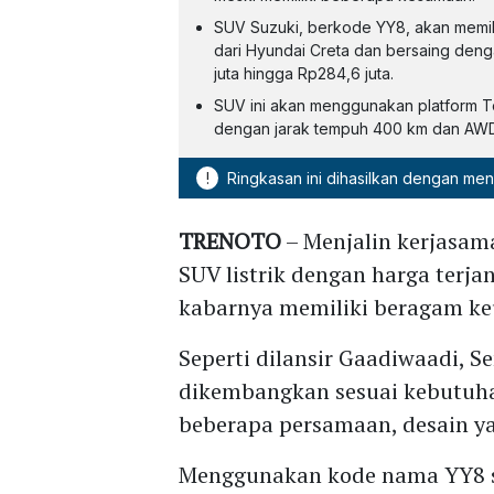
SUV Suzuki, berkode YY8, akan memiliki
dari Hyundai Creta dan bersaing deng
juta hingga Rp284,6 juta.
SUV ini akan menggunakan platform T
dengan jarak tempuh 400 km dan AWD
!
Ringkasan ini dihasilkan dengan me
TRENOTO
– Menjalin kerjasam
SUV listrik dengan harga terja
kabarnya memiliki beragam k
Seperti dilansir Gaadiwaadi, S
dikembangkan sesuai kebutuha
beberapa persamaan, desain y
Menggunakan kode nama YY8 sec