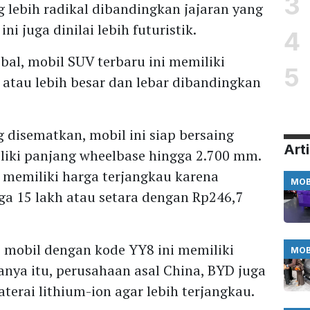
3
lebih radikal dibandingkan jajaran yang
ini juga dinilai lebih futuristik.
4
al, mobil SUV terbaru ini memiliki
5
 atau lebih besar dan lebar dibandingkan
ng disematkan, mobil ini siap bersaing
Arti
iki panjang wheelbase hingga 2.700 mm.
a memiliki harga terjangkau karena
MOB
gga 15 lakh atau setara dengan Rp246,7
mobil dengan kode YY8 ini memiliki
MOB
anya itu, perusahaan asal China, BYD juga
erai lithium-ion agar lebih terjangkau.