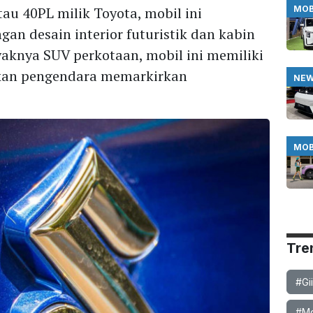
u 40PL milik Toyota, mobil ini
MOB
n desain interior futuristik dan kabin
aknya SUV perkotaan, mobil ini memiliki
kan pengendara memarkirkan
NE
MOB
Tre
#Gi
#Mob