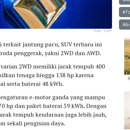
#To
#Ai
Photo :
123RF
 terkait jantung pacu, SUV terbaru ini
n roda penggerak, yakni 2WD dan AWD.
, varian 2WD memiliki jarak tempuh 400
lkan tenaga hingga 138 hp karena
al serta baterai 48 kWh.
 pengaturan e-motor ganda yang mampu
70 hp dan paket baterai 59 kWh. Dengan
 jarak tempuh kendaraan juga lebih jauh,
am sekali pengisian daya.