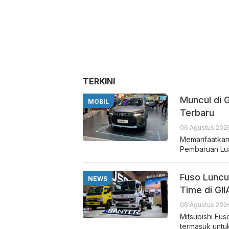
TERKINI
Muncul di 
MOBIL
Terbaru
06 Agustus 2026
Memanfaatkan
Pembaruan Lua
Fuso Luncu
NEWS
Time di GI
06 Agustus 2026
Mitsubishi Fu
termasuk untu