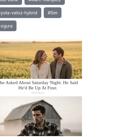
yota-veloz-hybrid
#Sim
-ogura