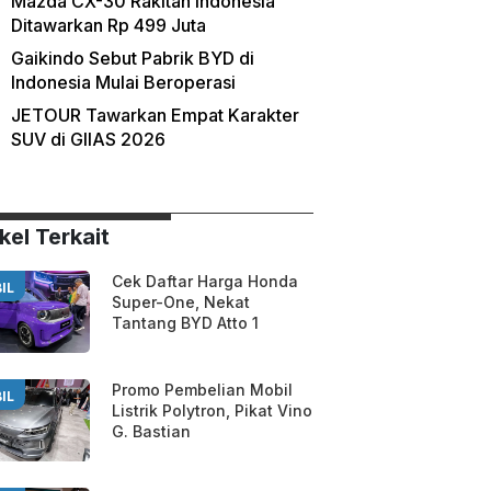
Mazda CX-30 Rakitan Indonesia
Ditawarkan Rp 499 Juta
Gaikindo Sebut Pabrik BYD di
Indonesia Mulai Beroperasi
JETOUR Tawarkan Empat Karakter
SUV di GIIAS 2026
kel Terkait
Cek Daftar Harga Honda
IL
Super-One, Nekat
Tantang BYD Atto 1
Promo Pembelian Mobil
IL
Listrik Polytron, Pikat Vino
G. Bastian