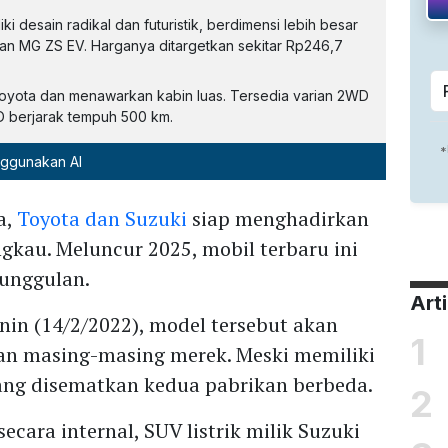
 desain radikal dan futuristik, berdimensi lebih besar
an MG ZS EV. Harganya ditargetkan sekitar Rp246,7
oyota dan menawarkan kabin luas. Tersedia varian 2WD
 berjarak tempuh 500 km.
nggunakan AI
a,
Toyota dan Suzuki
siap menghadirkan
ngkau. Meluncur 2025, mobil terbaru ini
eunggulan.
Art
enin (14/2/2022), model tersebut akan
1
n masing-masing merek. Meski memiliki
ang disematkan kedua pabrikan berbeda.
2
ara internal, SUV listrik milik Suzuki