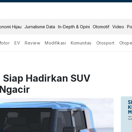
onomi Hijau
Jurnalisme Data
In-Depth & Opini
Otomotif
Video
Po
Motor
EV
Review
Modifikasi
Komunitas
Otosport
Otope
i Siap Hadirkan SUV
 Ngacir