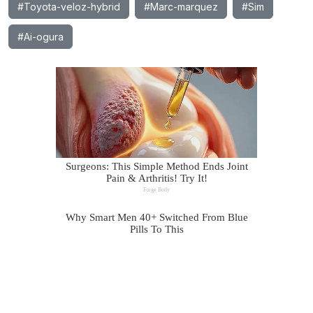
#Toyota-veloz-hybrid
#Marc-marquez
#Sim
#Ai-ogura