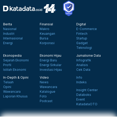
Berita
Finansial
Digital
Nasional
Makro
E-Commerce
Industri
Keuangan
Fintech
Internasional
Bursa
Startup
Energi
Korporasi
Gadget
Teknologi
Ekonopedia
Ekonomi Hijau
Jurnalisme Data
Sejarah Ekonomi
Energi Baru
Infografik
Profil
Energi Sirkular
Analisis
Istilah Ekonomi
Investasi Hijau
Cek Data
In-Depth & Opini
Video
Info
Telaah
News
Indeks
Opini
Wawancara
Insight Center
Wawancara
Katalogue
Databoks
Laporan Khusus
Foto
Event
Podcast
KatadataOTO