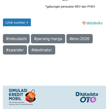
#mitsubishi
#perang-harga
#iims-2026
#xpander
#destinator