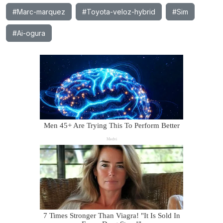
#Marc-marquez
#Toyota-veloz-hybrid
#Sim
#Ai-ogura