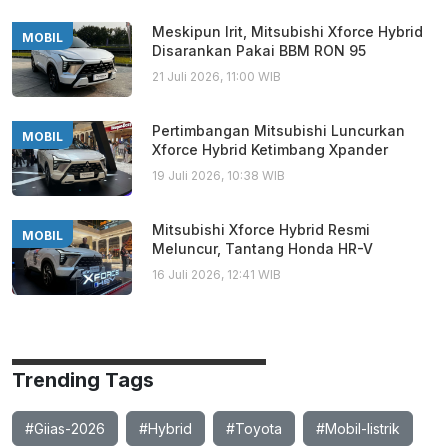
Meskipun Irit, Mitsubishi Xforce Hybrid
MOBIL
Disarankan Pakai BBM RON 95
21 Juli 2026, 11:00 WIB
Pertimbangan Mitsubishi Luncurkan
MOBIL
Xforce Hybrid Ketimbang Xpander
19 Juli 2026, 10:38 WIB
Mitsubishi Xforce Hybrid Resmi
MOBIL
Meluncur, Tantang Honda HR-V
16 Juli 2026, 12:41 WIB
Trending Tags
#Giias-2026
#Hybrid
#Toyota
#Mobil-listrik