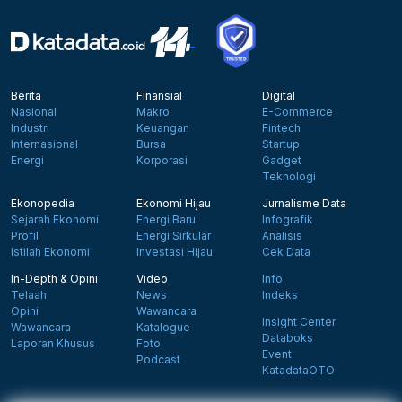
Berita
Finansial
Digital
Nasional
Makro
E-Commerce
Industri
Keuangan
Fintech
Internasional
Bursa
Startup
Energi
Korporasi
Gadget
Teknologi
Ekonopedia
Ekonomi Hijau
Jurnalisme Data
Sejarah Ekonomi
Energi Baru
Infografik
Profil
Energi Sirkular
Analisis
Istilah Ekonomi
Investasi Hijau
Cek Data
In-Depth & Opini
Video
Info
Telaah
News
Indeks
Opini
Wawancara
Insight Center
Wawancara
Katalogue
Databoks
Laporan Khusus
Foto
Event
Podcast
KatadataOTO