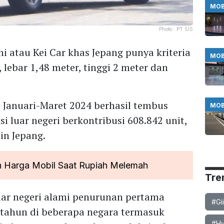
MOB
Photo :
PT SIS
i atau Kei Car khas Jepang punya kriteria
MOB
 lebar 1,48 meter, tinggi 2 meter dan
i Januari-Maret 2024 berhasil tembus
MOB
i luar negeri berkontribusi 608.842 unit,
ain Jepang.
n Harga Mobil Saat Rupiah Melemah
Tre
uar negeri alami penurunan pertama
#Gi
 tahun di beberapa negara termasuk
#Hy