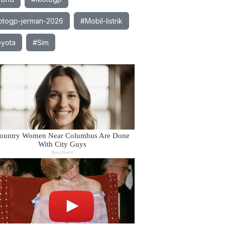
togp-jerman-2026
#Mobil-listrik
yota
#Sim