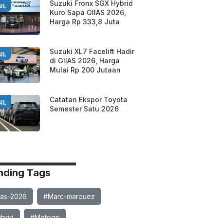
Suzuki Fronx SGX Hybrid
IL
Kuro Sapa GIIAS 2026,
Harga Rp 333,8 Juta
Suzuki XL7 Facelift Hadir
IL
di GIIAS 2026, Harga
Mulai Rp 200 Jutaan
Catatan Ekspor Toyota
IL
Semester Satu 2026
nding Tags
ias-2026
#Marc-marquez
brid
#Motogp