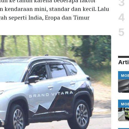
3
hun ke tahun karena beberapa faktor
 kendaraan mini, standar dan kecil. Lalu
4
ah seperti India, Eropa dan Timur
5
Arti
MOB
MOB