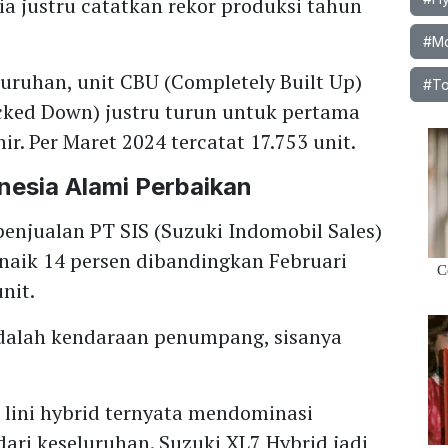
ia justru catatkan rekor produksi tahun
#Mo
uruhan, unit CBU (Completely Built Up)
#To
ked Down) justru turun untuk pertama
r. Per Maret 2024 tercatat 17.753 unit.
onesia Alami Perbaikan
enjualan PT SIS (Suzuki Indomobil Sales)
 naik 14 persen dibandingkan Februari
nit.
adalah kendaraan penumpang, sisanya
 lini hybrid ternyata mendominasi
ari keseluruhan. Suzuki XL7 Hybrid jadi