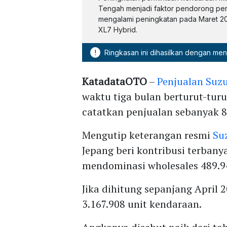
Tengah menjadi faktor pendorong pert
mengalami peningkatan pada Maret 20
XL7 Hybrid.
!
Ringkasan ini dihasilkan dengan me
KatadataOTO
–
Penjualan Suzu
waktu tiga bulan berturut-turu
catatkan penjualan sebanyak 8
Mengutip keterangan resmi
Su
Jepang beri kontribusi terban
mendominasi wholesales 489.94
Jika dihitung sepanjang April 
3.167.908 unit kendaraan.