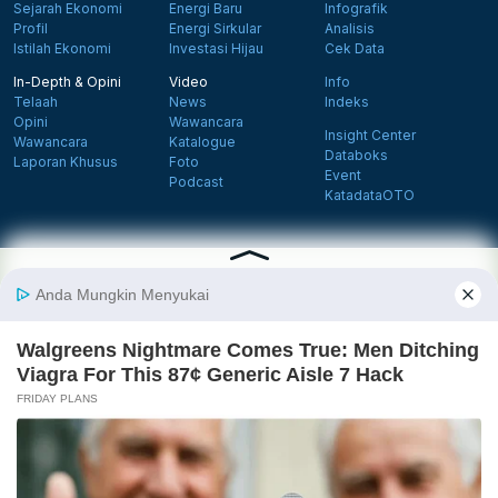
Sejarah Ekonomi
Energi Baru
Infografik
Profil
Energi Sirkular
Analisis
Istilah Ekonomi
Investasi Hijau
Cek Data
In-Depth & Opini
Video
Info
Telaah
News
Indeks
Opini
Wawancara
Insight Center
Wawancara
Katalogue
Databoks
Laporan Khusus
Foto
Event
Podcast
KatadataOTO
Langganan Newsletter
Daftar
Follow us on Facebook
Follow us on X
Follow us on Instagram
Follow us on Yout
Tentang Katadata
Advertising
Karier
Pedoman Media Siber