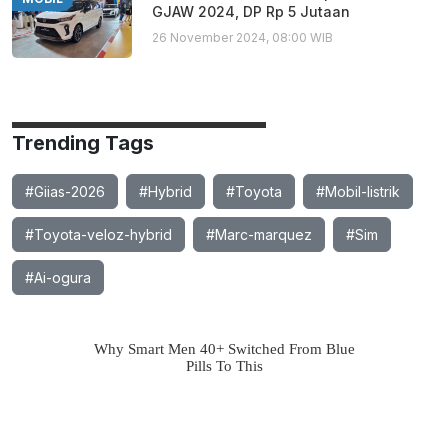
GJAW 2024, DP Rp 5 Jutaan
26 November 2024, 08:00 WIB
Trending Tags
#Giias-2026
#Hybrid
#Toyota
#Mobil-listrik
#Toyota-veloz-hybrid
#Marc-marquez
#Sim
#Ai-ogura