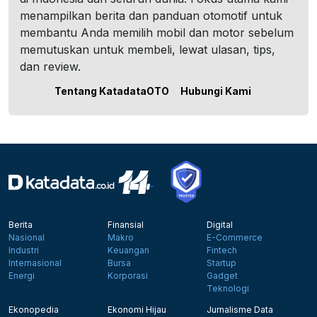
menampilkan berita dan panduan otomotif untuk
membantu Anda memilih mobil dan motor sebelum
memutuskan untuk membeli, lewat ulasan, tips,
dan review.
Tentang KatadataOTO
Hubungi Kami
Berita
Finansial
Digital
Nasional
Makro
E-Commerce
Industri
Keuangan
Fintech
Internasional
Bursa
Startup
Energi
Korporasi
Gadget
Teknologi
Ekonopedia
Ekonomi Hijau
Jurnalisme Data