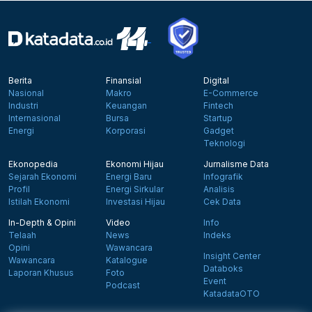
Berita
Finansial
Digital
Nasional
Makro
E-Commerce
Industri
Keuangan
Fintech
Internasional
Bursa
Startup
Energi
Korporasi
Gadget
Teknologi
Ekonopedia
Ekonomi Hijau
Jurnalisme Data
Sejarah Ekonomi
Energi Baru
Infografik
Profil
Energi Sirkular
Analisis
Istilah Ekonomi
Investasi Hijau
Cek Data
In-Depth & Opini
Video
Info
Telaah
News
Indeks
Opini
Wawancara
Insight Center
Wawancara
Katalogue
Databoks
Laporan Khusus
Foto
Event
Podcast
KatadataOTO