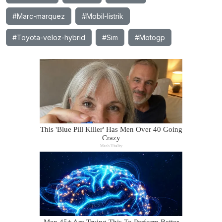
#Marc-marquez
#Mobil-listrik
#Toyota-veloz-hybrid
#Sim
#Motogp