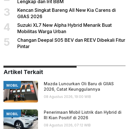
Lengkap dan Irit BBM
3
Kencan Singkat Bareng All New Kia Carens di
GIIAS 2026
4
Suzuki XL7 New Alpha Hybrid Menarik Buat
Mobilitas Warga Urban
5
Changan Deepal S05 BEV dan REEV Dibekali Fitur
Pintar
Artikel Terkait
Mazda Luncurkan Oli Baru di GIIAS
MOBIL
2026, Catat Keunggulannya
08 Agustus 2026, 19:00 WIB
Penerimaan Mobil Listrik dan Hybrid di
MOBIL
RI Kian Positif di 2026
08 Agustus 2026, 07:12 WIB