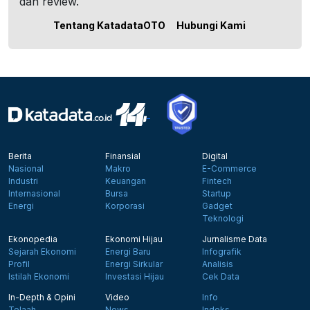
dan review.
Tentang KatadataOTO
Hubungi Kami
Berita
Finansial
Digital
Nasional
Makro
E-Commerce
Industri
Keuangan
Fintech
Internasional
Bursa
Startup
Energi
Korporasi
Gadget
Teknologi
Ekonopedia
Ekonomi Hijau
Jurnalisme Data
Sejarah Ekonomi
Energi Baru
Infografik
Profil
Energi Sirkular
Analisis
Istilah Ekonomi
Investasi Hijau
Cek Data
In-Depth & Opini
Video
Info
Telaah
News
Indeks