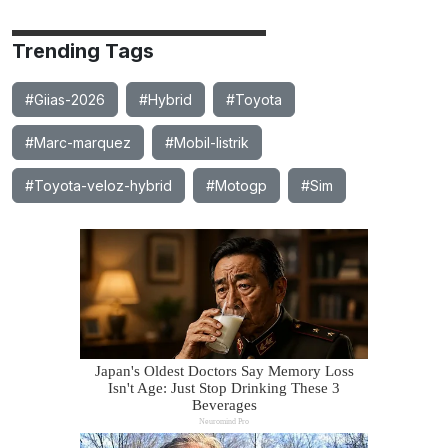
Trending Tags
#Giias-2026
#Hybrid
#Toyota
#Marc-marquez
#Mobil-listrik
#Toyota-veloz-hybrid
#Motogp
#Sim