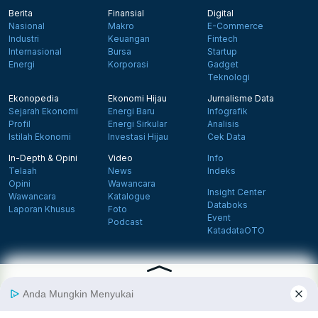
Berita
Finansial
Digital
Nasional
Makro
E-Commerce
Industri
Keuangan
Fintech
Internasional
Bursa
Startup
Energi
Korporasi
Gadget
Teknologi
Ekonopedia
Ekonomi Hijau
Jurnalisme Data
Sejarah Ekonomi
Energi Baru
Infografik
Profil
Energi Sirkular
Analisis
Istilah Ekonomi
Investasi Hijau
Cek Data
In-Depth & Opini
Video
Info
Telaah
News
Indeks
Opini
Wawancara
Insight Center
Wawancara
Katalogue
Databoks
Laporan Khusus
Foto
Event
Podcast
KatadataOTO
Langganan Newsletter