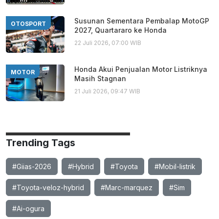
Susunan Sementara Pembalap MotoGP
OTOSPORT
2027, Quartararo ke Honda
22 Juli 2026, 07:00 WIB
Honda Akui Penjualan Motor Listriknya
MOTOR
Masih Stagnan
21 Juli 2026, 09:47 WIB
Trending Tags
#Giias-2026
#Hybrid
#Toyota
#Mobil-listrik
#Toyota-veloz-hybrid
#Marc-marquez
#Sim
#Ai-ogura