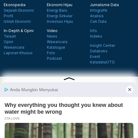
Ekonopedia
Ekonomi Hijau
Jurnalisme Data
Sejarah Ekonomi
Energi Baru
Infografik
Profil
Energi Sirkular
Analisis
Istilah Ekonomi
Investasi Hijau
Cek Data
In-Depth & Opini
Video
Info
Telaah
News
Indeks
Opini
Wawancara
Insight Center
Wawancara
Katalogue
Databoks
Laporan Khusus
Foto
Event
Podcast
KatadataOTO
Langganan Newsletter
Daftar
Follow us on Facebook
Follow us on X
Follow us on Instagram
Follow us on Yout
Tentang Katadata
Advertising
Karier
Pedoman Media Siber