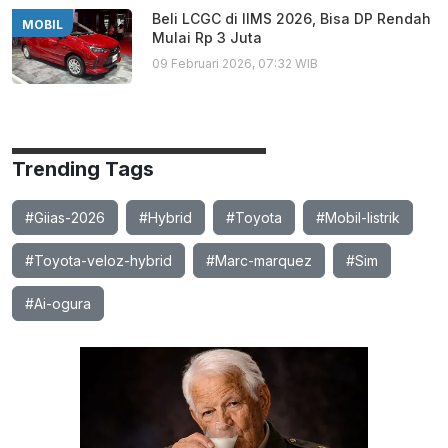
Beli LCGC di IIMS 2026, Bisa DP Rendah
MOBIL
Mulai Rp 3 Juta
09 Februari 2026, 07:32 WIB
Trending Tags
#Giias-2026
#Hybrid
#Toyota
#Mobil-listrik
#Toyota-veloz-hybrid
#Marc-marquez
#Sim
#Ai-ogura