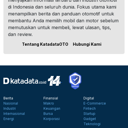
menyajikan informasi terbaru dari industri otomotif
di Indonesia dan seluruh dunia. Fokus utama kami
menampilkan berita dan panduan otomotif untuk
membantu Anda memilih mobil dan motor sebelum
memutuskan untuk membeli, lewat ulasan, tips,
dan review.
Tentang KatadataOTO
Hubungi Kami
Berita
Finansial
Digital
Nasional
Makro
E-Commerce
Industri
Keuangan
Fintech
Internasional
Bursa
Startup
Energi
Korporasi
Gadget
Teknologi