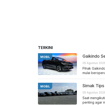
TERKINI
Gaikindo S
MOBIL
05 Agustus 2026
Pihak Gaikind
mulai beropera
Simak Tips 
MOBIL
05 Agustus 2026
Saat mengikut
penting agar 