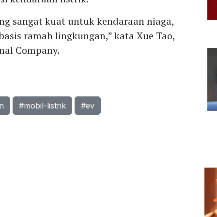
ang sangat kuat untuk kendaraan niaga,
asis ramah lingkungan,” kata Xue Tao,
onal Company.
on
#mobil-listrik
#ev