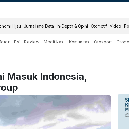
onomi Hijau
Jurnalisme Data
In-Depth & Opini
Otomotif
Video
Po
Motor
EV
Review
Modifikasi
Komunitas
Otosport
Otope
i Masuk Indonesia,
roup