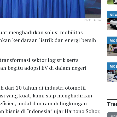
NE
Photo :
Arista
uat menghadirkan solusi mobilitas
kan kendaraan listrik dan energi bersih
MOB
ansformasi sektor logistik serta
gan begitu adopsi EV di dalam negeri
MOB
 dari 20 tahun di industri otomotif
busi yang kuat, kami siap menghadirkan
fisien, andal dan ramah lingkungan
Tre
bisnis di Indonesia” ujar Hartono Sohor,
#Gi