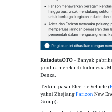
Farizon menawarkan beragam kendaraan 
hingga bus, untuk mendukung sektor log
untuk berbagai kegiatan industri dan s
Arista dan Farizon membuka peluang p
memperluas jaringan pemasaran dan la
pemerintah dalam mengurangi emisi k
!
Ringkasan ini dihasilkan dengan me
KatadataOTO
– Banyak pabri
produk mereka di Indonesia. Mu
Denza.
Terkini pasar Electric Vehicle (
yakni Zhejiang
Farizon
New Ene
Group).