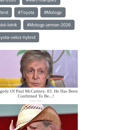
brid
#Toyota
#Motogp
il-listrik
#Motogp-jerman-2026
yota-veloz-hybrid