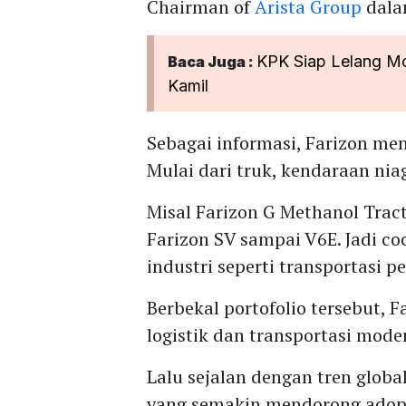
Chairman of
Arista Group
dalam
KPK Siap Lelang Mo
Baca Juga :
Kamil
Sebagai informasi, Farizon men
Mulai dari truk, kendaraan nia
Misal Farizon G Methanol Tract
Farizon SV sampai V6E. Jadi c
industri seperti transportasi p
Berbekal portofolio tersebut,
logistik dan transportasi mode
Lalu sejalan dengan tren glob
yang semakin mendorong adopsi