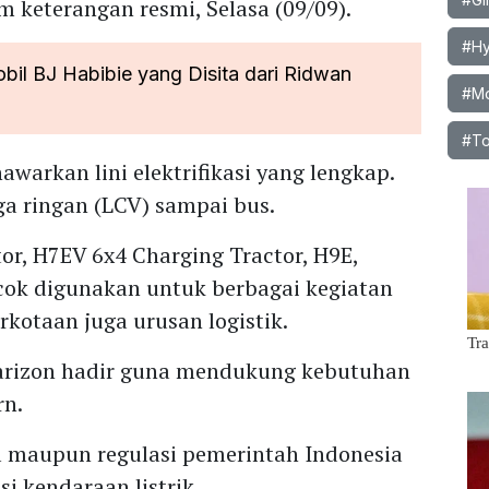
 keterangan resmi, Selasa (09/09).
#Hy
bil BJ Habibie yang Disita dari Ridwan
#Mob
#To
awarkan lini elektrifikasi yang lengkap.
ga ringan (LCV) sampai bus.
or, H7EV 6x4 Charging Tractor, H9E,
ocok digunakan untuk berbagai kegiatan
erkotaan juga urusan logistik.
 Farizon hadir guna mendukung kebutuhan
rn.
al maupun regulasi pemerintah Indonesia
 kendaraan listrik.