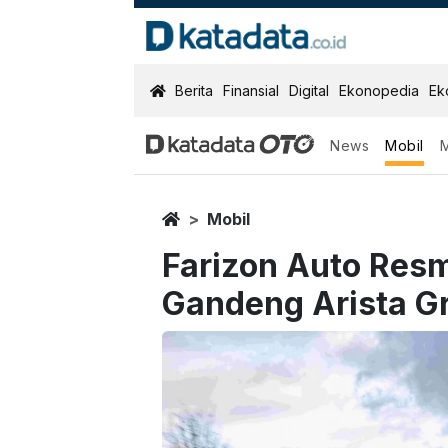
KatadataOTO
Berita
Finansial
Digital
Ekonopedia
Ek
News
Mobil
Home
Mobil
Farizon Auto Resm
Gandeng Arista G