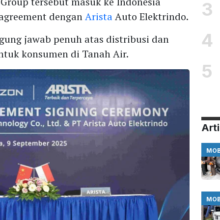
 Group tersebut masuk ke Indonesia
3
r agreement dengan
Arista
Auto Elektrindo.
4
ung jawab penuh atas distribusi dan
untuk konsumen di Tanah Air.
5
Arti
MOB
MOB