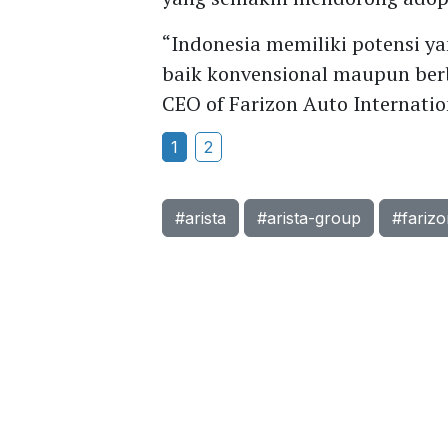
“Indonesia memiliki potensi y
baik konvensional maupun berb
CEO of Farizon Auto Internati
1
2
#arista
#arista-group
#fariz