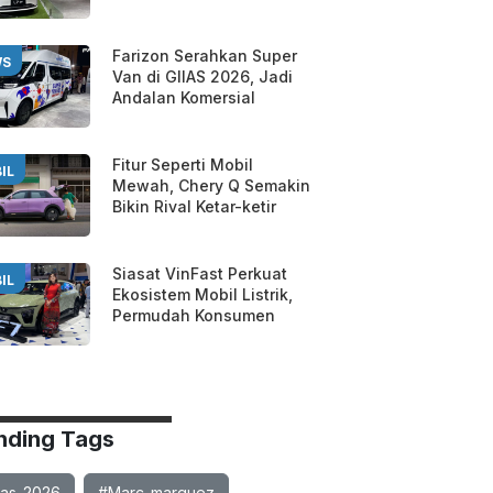
Farizon Serahkan Super
WS
Van di GIIAS 2026, Jadi
Andalan Komersial
Fitur Seperti Mobil
IL
Mewah, Chery Q Semakin
Bikin Rival Ketar-ketir
Siasat VinFast Perkuat
IL
Ekosistem Mobil Listrik,
Permudah Konsumen
nding Tags
ias-2026
#Marc-marquez