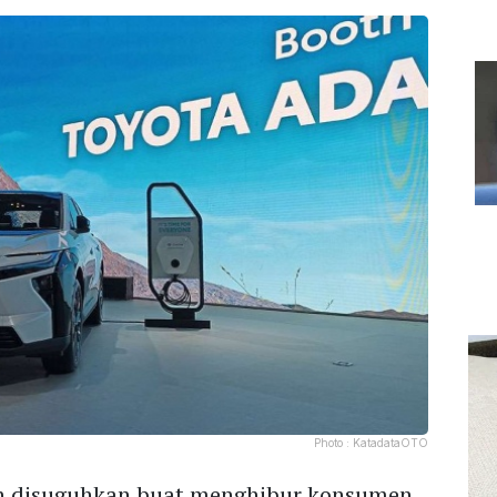
Photo :
KatadataOTO
lain disuguhkan buat menghibur konsumen,