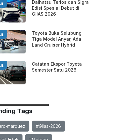
Daihatsu Terios dan Sigra
IL
Edisi Spesial Debut di
GIIAS 2026
Toyota Buka Selubung
IL
Tiga Model Anyar, Ada
Land Cruiser Hybrid
Catatan Ekspor Toyota
IL
Semester Satu 2026
nding Tags
rc-marquez
#Giias-2026
il-listrik
#Motogp