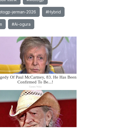
togp-jerman-2026
#Hybrid
m
#Ai-ogura