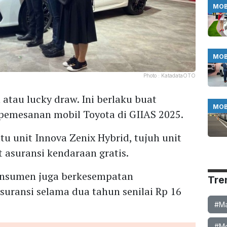
MOB
MOB
Photo :
KatadataOTO
atau lucky draw. Ini berlaku buat
MOB
pemesanan mobil Toyota di GIIAS 2025.
tu unit Innova Zenix Hybrid, tujuh unit
t asuransi kendaraan gratis.
onsumen juga berkesempatan
Tre
uransi selama dua tahun senilai Rp 16
#Ma
#Mob