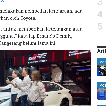
3
 melakukan pembelian kendaraan, ada
4
kan oleh Toyota.
5
i untuk memberikan ketenangan atau
ngguna,” kata Jap Ernando Demily,
Tangerang belum lama ini.
Arti
MOB
MOB