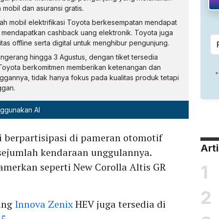
mobil dan asuransi gratis.
h mobil elektrifikasi Toyota berkesempatan mendapat
 mendapatkan cashback uang elektronik. Toyota juga
tas offline serta digital untuk menghibur pengunjung.
angerang hingga 3 Agustus, dengan tiket tersedia
i. Toyota berkomitmen memberikan ketenangan dan
nggannya, tidak hanya fokus pada kualitas produk tetapi
ggan.
nggunakan AI
 berpartisipasi di pameran otomotif
Art
ejumlah kendaraan unggulannya.
amerkan seperti New Corolla Altis GR
1
2
jang
Innova Zenix
HEV juga tersedia di
25
.