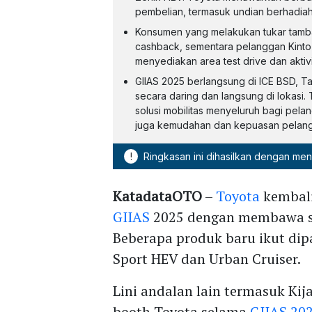
pembelian, termasuk undian berhadiah 
Konsumen yang melakukan tukar tamba
cashback, sementara pelanggan Kinto
menyediakan area test drive dan aktivi
GIIAS 2025 berlangsung di ICE BSD, T
secara daring dan langsung di lokas
solusi mobilitas menyeluruh bagi pela
juga kemudahan dan kepuasan pelan
!
Ringkasan ini dihasilkan dengan me
KatadataOTO
–
Toyota
kembali
GIIAS
2025 dengan membawa s
Beberapa produk baru ikut dip
Sport HEV dan Urban Cruiser.
Lini andalan lain termasuk Ki
booth Toyota selama
GIIAS 20