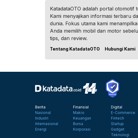
KatadataOTO adalah portal otomotif 
Kami menyajikan informasi terbaru dar
dunia. Fokus utama kami menampilka
Anda memilih mobil dan motor sebel
tips, dan review.
Tentang KatadataOTO
Hubungi Kami
Berita
Finansial
Digital
Nasional
Makro
E-Commerce
Industri
Keuangan
Fintech
Internasional
Bursa
Startup
Energi
Korporasi
Gadget
Teknologi