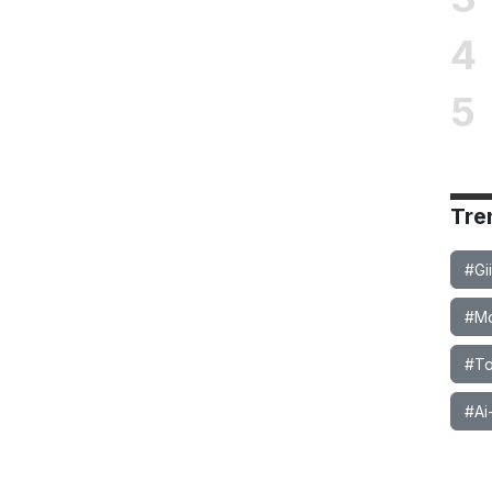
4
5
Tre
#Gi
#Mob
#To
#Ai