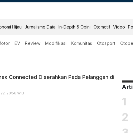
onomi Hijau
Jurnalisme Data
In-Depth & Opini
Otomotif
Video
Po
Motor
EV
Review
Modifikasi
Komunitas
Otosport
Otope
Bali
ax Connected Diserahkan Pada Pelanggan di
Art
22, 20:56 WIB
1
2
3