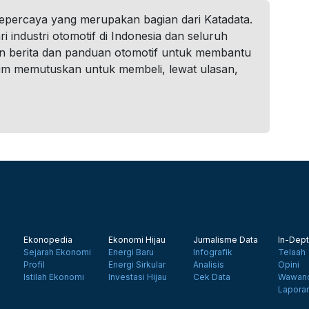
tepercaya yang merupakan bagian dari Katadata.
i industri otomotif di Indonesia dan seluruh
n berita dan panduan otomotif untuk membantu
um memutuskan untuk membeli, lewat ulasan,
Ekonopedia
Ekonomi Hijau
Jurnalisme Data
In-Dept
Sejarah Ekonomi
Energi Baru
Infografik
Telaah
Profil
Energi Sirkular
Analisis
Opini
Istilah Ekonomi
Investasi Hijau
Cek Data
Wawanc
Lapora