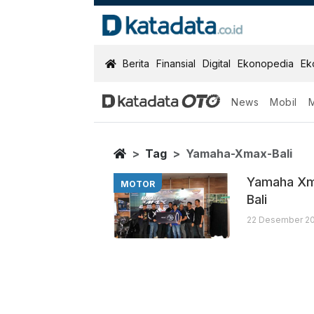
KatadataOTO
Berita
Finansial
Digital
Ekonopedia
Ek
News
Mobil
Yamaha Xmax 
Berita Terbaru
Home
Tag
Yamaha-Xmax-Bali
Yamaha Xm
MOTOR
Bali
22 Desember 20