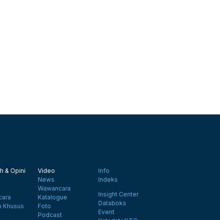
h & Opini
Video
Info
News
Indeks
Wawancara
Insight Center
ara
Katalogue
Databoks
n Khusus
Foto
Event
Podcast