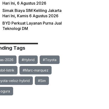
Hari Ini, 6 Agustus 2026
Simak Biaya SIM Keliling Jakarta
Hari Ini, Kamis 6 Agustus 2026
BYD Perkuat Layanan Purna Jual
Teknologi DM
nding Tags
ias-2026
#Hybrid
#Toyota
il-listrik
#Marc-marquez
yota-veloz-hybrid
#Sim
-ogura