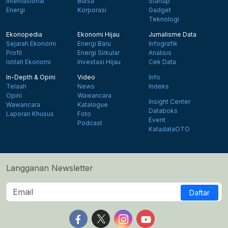
Internasional
Bursa
Startup
Energi
Korporasi
Gadget
Teknologi
Ekonopedia
Ekonomi Hijau
Jurnalisme Data
Sejarah Ekonomi
Energi Baru
Infografik
Profil
Energi Sirkular
Analisis
Istilah Ekonomi
Investasi Hijau
Cek Data
In-Depth & Opini
Video
Info
Telaah
News
Indeks
Opini
Wawancara
Insight Center
Wawancara
Katalogue
Databoks
Laporan Khusus
Foto
Event
Podcast
KatadataOTO
Langganan Newsletter
Daftar
Follow us on Facebook
Follow us on X
Follow us on Instagram
Follow us on Yout