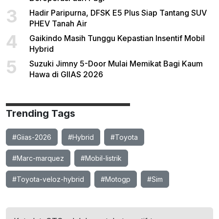
3
Hadir Paripurna, DFSK E5 Plus Siap Tantang SUV
PHEV Tanah Air
4
Gaikindo Masih Tunggu Kepastian Insentif Mobil
Hybrid
5
Suzuki Jimny 5-Door Mulai Memikat Bagi Kaum
Hawa di GIIAS 2026
Trending Tags
#Giias-2026
#Hybrid
#Toyota
#Marc-marquez
#Mobil-listrik
#Toyota-veloz-hybrid
#Motogp
#Sim