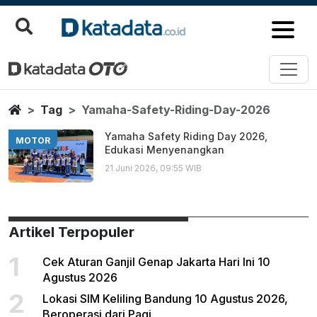
Yamaha Safety Riding Day 202
Berita Terbaru
Home
Tag
Yamaha-Safety-Riding-Day-2026
Yamaha Safety Riding Day 2026,
MOTOR
Edukasi Menyenangkan
21 Juni 2026, 09:55 WIB
Artikel Terpopuler
1
Cek Aturan Ganjil Genap Jakarta Hari Ini 10
Agustus 2026
2
Lokasi SIM Keliling Bandung 10 Agustus 2026,
Beroperasi dari Pagi