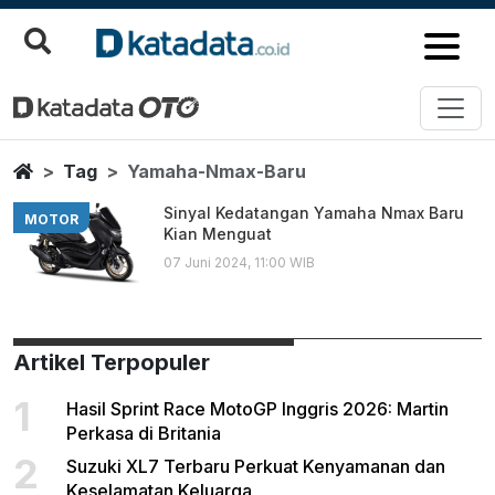
Yamaha Nmax Baru
Berita Terbaru
Home
Tag
Yamaha-Nmax-Baru
Sinyal Kedatangan Yamaha Nmax Baru
MOTOR
Kian Menguat
07 Juni 2024, 11:00 WIB
Artikel Terpopuler
1
Hasil Sprint Race MotoGP Inggris 2026: Martin
Perkasa di Britania
2
Suzuki XL7 Terbaru Perkuat Kenyamanan dan
Keselamatan Keluarga