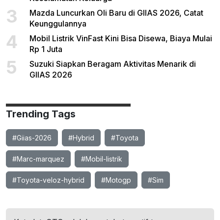
3
Mazda Luncurkan Oli Baru di GIIAS 2026, Catat
Keunggulannya
4
Mobil Listrik VinFast Kini Bisa Disewa, Biaya Mulai
Rp 1 Juta
5
Suzuki Siapkan Beragam Aktivitas Menarik di
GIIAS 2026
Trending Tags
#Giias-2026
#Hybrid
#Toyota
#Marc-marquez
#Mobil-listrik
#Toyota-veloz-hybrid
#Motogp
#Sim