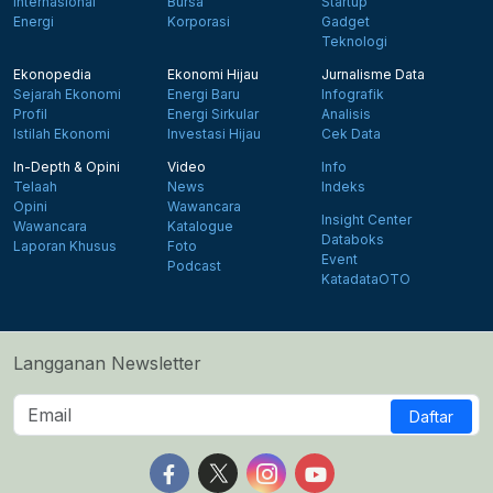
Internasional
Bursa
Startup
Energi
Korporasi
Gadget
Teknologi
Ekonopedia
Ekonomi Hijau
Jurnalisme Data
Sejarah Ekonomi
Energi Baru
Infografik
Profil
Energi Sirkular
Analisis
Istilah Ekonomi
Investasi Hijau
Cek Data
In-Depth & Opini
Video
Info
Telaah
News
Indeks
Opini
Wawancara
Insight Center
Wawancara
Katalogue
Databoks
Laporan Khusus
Foto
Event
Podcast
KatadataOTO
Langganan Newsletter
Daftar
Follow us on Facebook
Follow us on X
Follow us on Instagram
Follow us on Yout