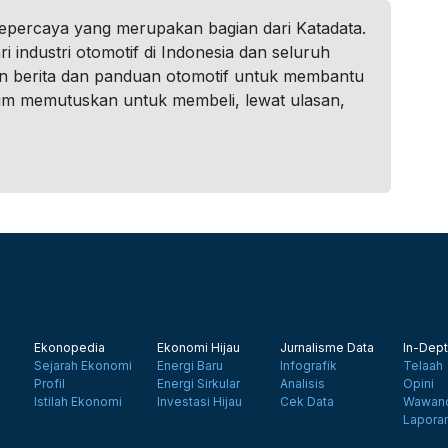
tepercaya yang merupakan bagian dari Katadata.
i industri otomotif di Indonesia dan seluruh
n berita dan panduan otomotif untuk membantu
um memutuskan untuk membeli, lewat ulasan,
Ekonopedia
Ekonomi Hijau
Jurnalisme Data
In-Dept
Sejarah Ekonomi
Energi Baru
Infografik
Telaah
Profil
Energi Sirkular
Analisis
Opini
Istilah Ekonomi
Investasi Hijau
Cek Data
Wawanc
Lapora