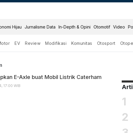
onomi Hijau
Jurnalisme Data
In-Depth & Opini
Otomotif
Video
Po
Motor
EV
Review
Modifikasi
Komunitas
Otosport
Otope
aterham
m
pkan E-Axle buat Mobil Listrik Caterham
, 17:00 WIB
Art
1
2
3