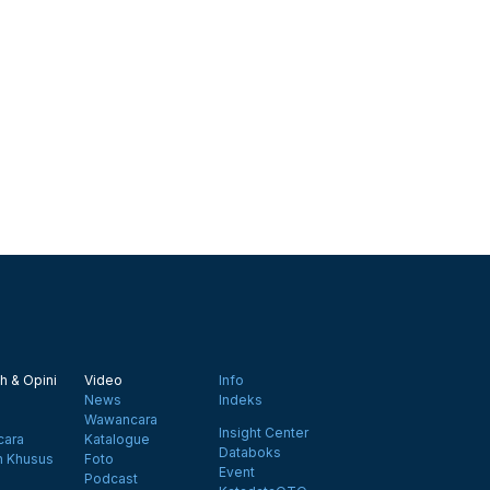
h & Opini
Video
Info
News
Indeks
Wawancara
Insight Center
ara
Katalogue
Databoks
n Khusus
Foto
Event
Podcast