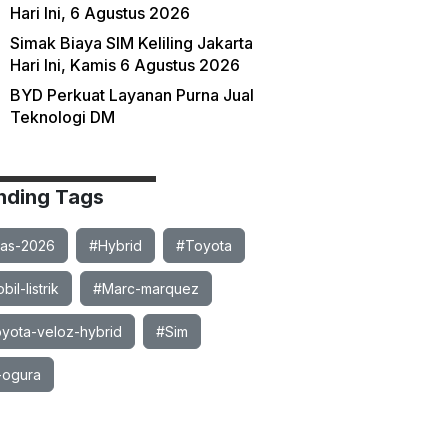
Hari Ini, 6 Agustus 2026
Simak Biaya SIM Keliling Jakarta
Hari Ini, Kamis 6 Agustus 2026
BYD Perkuat Layanan Purna Jual
Teknologi DM
nding Tags
ias-2026
#Hybrid
#Toyota
il-listrik
#Marc-marquez
yota-veloz-hybrid
#Sim
-ogura