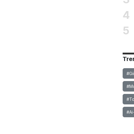
4
5
Tre
#Gi
#Mob
#To
#Ai