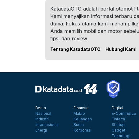
KatadataOTO adalah portal otomotif 
Kami menyajikan informasi terbaru dar
dunia. Fokus utama kami menampilka
Anda memilih mobil dan motor sebel
tips, dan review.
Tentang KatadataOTO
Hubungi Kami
Berita
Finansial
Digital
Nasional
Makro
E-Commerce
Industri
Keuangan
Fintech
Internasional
Bursa
Startup
Energi
Korporasi
Gadget
Teknologi