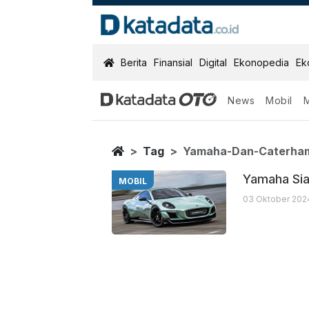
KatadataOTO
Berita
Finansial
Digital
Ekonopedia
Ek
News
Mobil
Yamaha Dan C
Berita Terbaru
Home
Tag
Yamaha-Dan-Caterha
Yamaha Sia
MOBIL
03 Oktober 2024