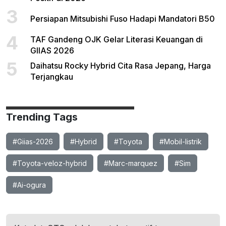
3
Persiapan Mitsubishi Fuso Hadapi Mandatori B50
4
TAF Gandeng OJK Gelar Literasi Keuangan di
GIIAS 2026
5
Daihatsu Rocky Hybrid Cita Rasa Jepang, Harga
Terjangkau
Trending Tags
#Giias-2026
#Hybrid
#Toyota
#Mobil-listrik
#Toyota-veloz-hybrid
#Marc-marquez
#Sim
#Ai-ogura