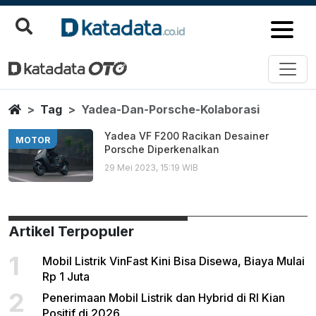
Yadea Dan Porsche Kolaborasi
Berita Terbaru
Home
Tag
Yadea-Dan-Porsche-Kolaborasi
Yadea VF F200 Racikan Desainer
MOTOR
Porsche Diperkenalkan
29 Mei 2023, 15:19 WIB
Artikel Terpopuler
1
Mobil Listrik VinFast Kini Bisa Disewa, Biaya Mulai
Rp 1 Juta
2
Penerimaan Mobil Listrik dan Hybrid di RI Kian
Positif di 2026