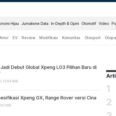
onomi Hijau
Jurnalisme Data
In-Depth & Opini
Otomotif
Video
Po
Motor
EV
Review
Modifikasi
Komunitas
Otosport
Otope
Jadi Debut Global Xpeng L03 Pilihan Baru di
V
Art
, 23:54 WIB
1
esifikasi Xpeng GX, Range Rover versi Cina
2
7:00 WIB
3