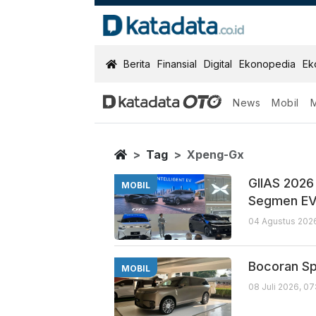
KatadataOTO
Berita
Finansial
Digital
Ekonopedia
Ek
News
Mobil
Xpeng Gx
Berita Terbaru
Home
Tag
Xpeng-Gx
GIIAS 2026 
MOBIL
Segmen E
04 Agustus 2026
Bocoran Sp
MOBIL
08 Juli 2026, 0