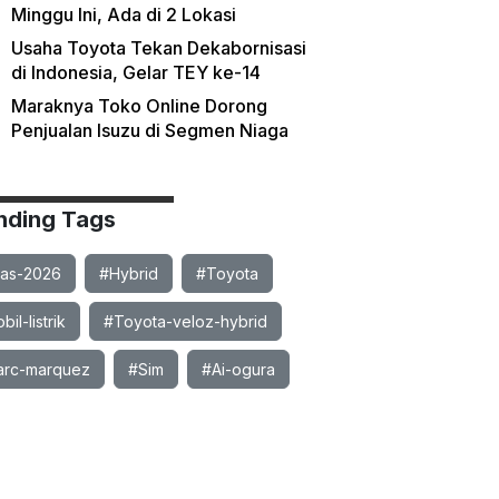
Minggu Ini, Ada di 2 Lokasi
Usaha Toyota Tekan Dekabornisasi
di Indonesia, Gelar TEY ke-14
Maraknya Toko Online Dorong
Penjualan Isuzu di Segmen Niaga
nding Tags
ias-2026
#Hybrid
#Toyota
il-listrik
#Toyota-veloz-hybrid
rc-marquez
#Sim
#Ai-ogura