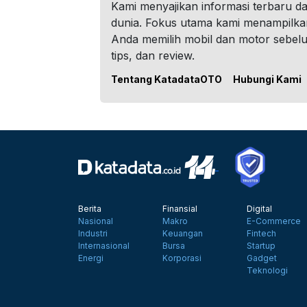
Kami menyajikan informasi terbaru dar
dunia. Fokus utama kami menampilka
Anda memilih mobil dan motor sebel
tips, dan review.
Tentang KatadataOTO
Hubungi Kami
Berita
Finansial
Digital
Nasional
Makro
E-Commerce
Industri
Keuangan
Fintech
Internasional
Bursa
Startup
Energi
Korporasi
Gadget
Teknologi