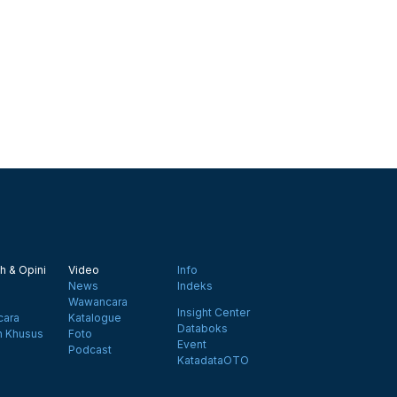
h & Opini
Video
Info
News
Indeks
Wawancara
Insight Center
ara
Katalogue
Databoks
n Khusus
Foto
Event
Podcast
KatadataOTO