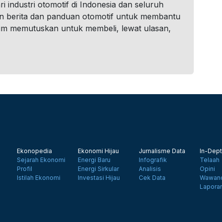
i industri otomotif di Indonesia dan seluruh
n berita dan panduan otomotif untuk membantu
um memutuskan untuk membeli, lewat ulasan,
Ekonopedia
Ekonomi Hijau
Jurnalisme Data
In-Dept
Sejarah Ekonomi
Energi Baru
Infografik
Telaah
Profil
Energi Sirkular
Analisis
Opini
Istilah Ekonomi
Investasi Hijau
Cek Data
Wawanc
Lapora