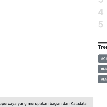
4
5
Tre
#Gi
#Mob
#Ma
tepercaya yang merupakan bagian dari Katadata.