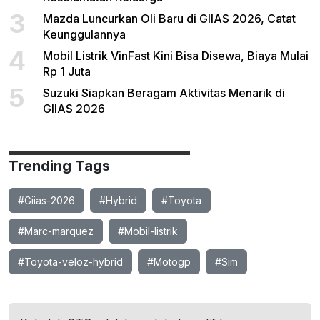
3
Mazda Luncurkan Oli Baru di GIIAS 2026, Catat
Keunggulannya
4
Mobil Listrik VinFast Kini Bisa Disewa, Biaya Mulai
Rp 1 Juta
5
Suzuki Siapkan Beragam Aktivitas Menarik di
GIIAS 2026
Trending Tags
#Giias-2026
#Hybrid
#Toyota
#Marc-marquez
#Mobil-listrik
#Toyota-veloz-hybrid
#Motogp
#Sim