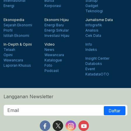
Internasional
Bursa
Startup
Energi
Korporasi
Gadget
Teknologi
Ekonopedia
Ekonomi Hijau
Jurnalisme Data
Sejarah Ekonomi
Energi Baru
Infografik
Profil
Energi Sirkular
Analisis
Istilah Ekonomi
Investasi Hijau
Cek Data
In-Depth & Opini
Video
Info
Telaah
News
Indeks
Opini
Wawancara
Insight Center
Wawancara
Katalogue
Databoks
Laporan Khusus
Foto
Event
Podcast
KatadataOTO
Langganan Newsletter
Daftar
Follow us on Facebook
Follow us on X
Follow us on Instagram
Follow us on Yout