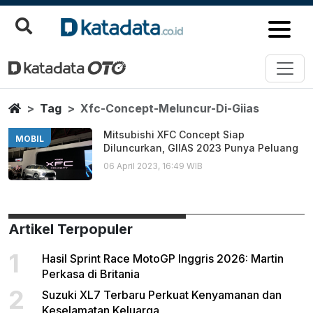
Xfc Concept Meluncur Di Giias
Berita Terbaru
Home
Tag
Xfc-Concept-Meluncur-Di-Giias
Mitsubishi XFC Concept Siap
MOBIL
Diluncurkan, GIIAS 2023 Punya Peluang
06 April 2023, 16:49 WIB
Artikel Terpopuler
1
Hasil Sprint Race MotoGP Inggris 2026: Martin
Perkasa di Britania
2
Suzuki XL7 Terbaru Perkuat Kenyamanan dan
Keselamatan Keluarga