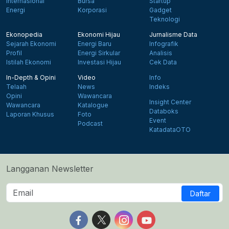
Internasional
Bursa
Startup
Energi
Korporasi
Gadget
Teknologi
Ekonopedia
Ekonomi Hijau
Jurnalisme Data
Sejarah Ekonomi
Energi Baru
Infografik
Profil
Energi Sirkular
Analisis
Istilah Ekonomi
Investasi Hijau
Cek Data
In-Depth & Opini
Video
Info
Telaah
News
Indeks
Opini
Wawancara
Insight Center
Wawancara
Katalogue
Databoks
Laporan Khusus
Foto
Event
Podcast
KatadataOTO
Langganan Newsletter
Daftar
Follow us on Facebook
Follow us on X
Follow us on Instagram
Follow us on Yout