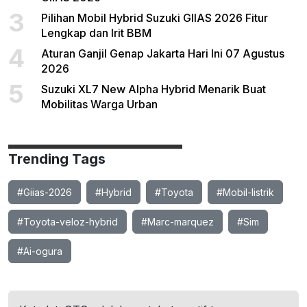
3
Pilihan Mobil Hybrid Suzuki GIIAS 2026 Fitur
Lengkap dan Irit BBM
4
Aturan Ganjil Genap Jakarta Hari Ini 07 Agustus
2026
5
Suzuki XL7 New Alpha Hybrid Menarik Buat
Mobilitas Warga Urban
Trending Tags
#Giias-2026
#Hybrid
#Toyota
#Mobil-listrik
#Toyota-veloz-hybrid
#Marc-marquez
#Sim
#Ai-ogura