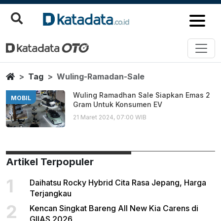
Wuling Ramadan Sale
Berita Terbaru
Home
Tag
Wuling-Ramadan-Sale
Wuling Ramadhan Sale Siapkan Emas 2
MOBIL
Gram Untuk Konsumen EV
21 Maret 2024, 07:00 WIB
Artikel Terpopuler
1
Daihatsu Rocky Hybrid Cita Rasa Jepang, Harga
Terjangkau
2
Kencan Singkat Bareng All New Kia Carens di
GIIAS 2026