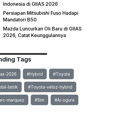
Indonesia di GIIAS 2026
Persiapan Mitsubishi Fuso Hadapi
Mandatori B50
Mazda Luncurkan Oli Baru di GIIAS
2026, Catat Keunggulannya
nding Tags
ias-2026
#Hybrid
#Toyota
il-listrik
#Toyota-veloz-hybrid
rc-marquez
#Sim
#Ai-ogura