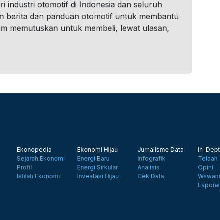
i industri otomotif di Indonesia dan seluruh
n berita dan panduan otomotif untuk membantu
um memutuskan untuk membeli, lewat ulasan,
Ekonopedia
Ekonomi Hijau
Jurnalisme Data
In-Dept
Sejarah Ekonomi
Energi Baru
Infografik
Telaah
Profil
Energi Sirkular
Analisis
Opini
Istilah Ekonomi
Investasi Hijau
Cek Data
Wawanc
Lapora