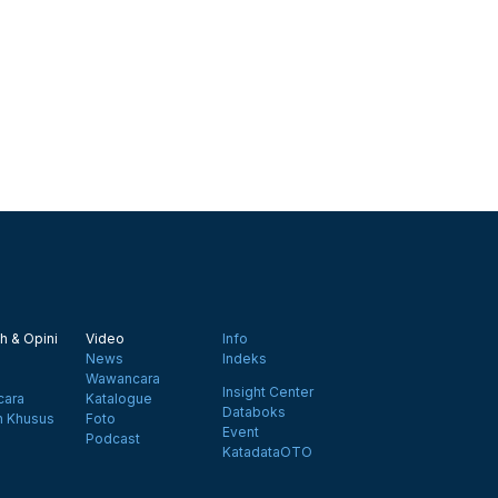
h & Opini
Video
Info
News
Indeks
Wawancara
Insight Center
ara
Katalogue
Databoks
n Khusus
Foto
Event
Podcast
KatadataOTO