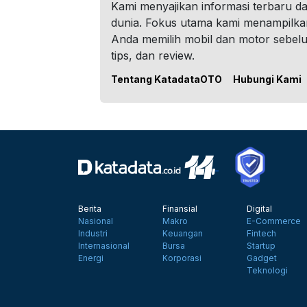
Kami menyajikan informasi terbaru dar
dunia. Fokus utama kami menampilka
Anda memilih mobil dan motor sebel
tips, dan review.
Tentang KatadataOTO
Hubungi Kami
Berita
Finansial
Digital
Nasional
Makro
E-Commerce
Industri
Keuangan
Fintech
Internasional
Bursa
Startup
Energi
Korporasi
Gadget
Teknologi