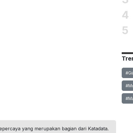
4
5
Tre
#Gi
#Mob
#Ma
tepercaya yang merupakan bagian dari Katadata.