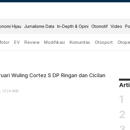
onomi Hijau
Jurnalisme Data
In-Depth & Opini
Otomotif
Video
Po
Motor
EV
Review
Modifikasi
Komunitas
Otosport
Otope
 S 2023
3
uari Wuling Cortez S DP Ringan dan Cicilan
Art
, 13:24 WIB
1
2
3