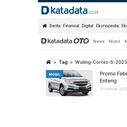
KatadataOTO
Berita
Finansial
Digital
Ekonopedia
Ek
News
Mobil
Wuling Cortez
Berita Terbaru
Home
Tag
Wuling-Cortez-S-202
Promo Febr
MOBIL
Enteng
10 Februari 2023