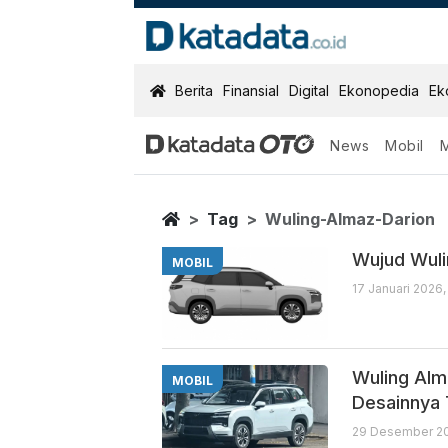
KatadataOTO
Berita
Finansial
Digital
Ekonopedia
Ek
News
Mobil
Wuling Almaz 
Berita Terbaru
Home
Tag
Wuling-Almaz-Darion
Wujud Wuli
MOBIL
17 Januari 2026
Wuling Alm
MOBIL
Desainnya 
29 Desember 20