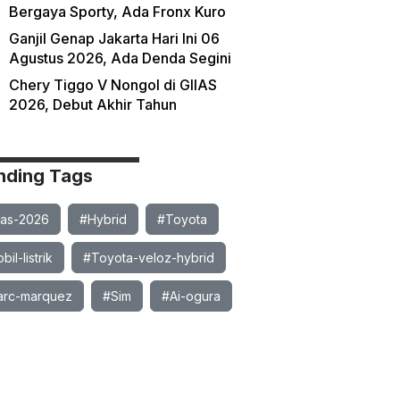
Bergaya Sporty, Ada Fronx Kuro
Ganjil Genap Jakarta Hari Ini 06
Agustus 2026, Ada Denda Segini
Chery Tiggo V Nongol di GIIAS
2026, Debut Akhir Tahun
nding Tags
ias-2026
#Hybrid
#Toyota
il-listrik
#Toyota-veloz-hybrid
rc-marquez
#Sim
#Ai-ogura