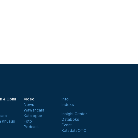
h & Opini
Video
Info
News
Indeks
Wawancara
Insight Center
ara
Katalogue
Databoks
n Khusus
Foto
Event
Podcast
KatadataOTO