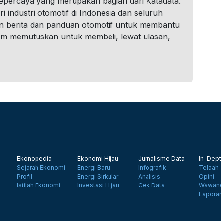
tepercaya yang merupakan bagian dari Katadata.
i industri otomotif di Indonesia dan seluruh
n berita dan panduan otomotif untuk membantu
um memutuskan untuk membeli, lewat ulasan,
Ekonopedia
Ekonomi Hijau
Jurnalisme Data
In-Dept
Sejarah Ekonomi
Energi Baru
Infografik
Telaah
Profil
Energi Sirkular
Analisis
Opini
Istilah Ekonomi
Investasi Hijau
Cek Data
Wawanc
Lapora