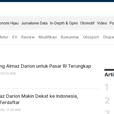
onomi Hijau
Jurnalisme Data
In-Depth & Opini
Otomotif
Video
Po
Motor
EV
Review
Modifikasi
Komunitas
Otosport
Otope
Darion
ng Almaz Darion untuk Pasar RI Terungkap
, 09:00 WIB
Art
1
az Darion Makin Dekat ke Indonesia,
2
Terdaftar
3
25, 17:06 WIB