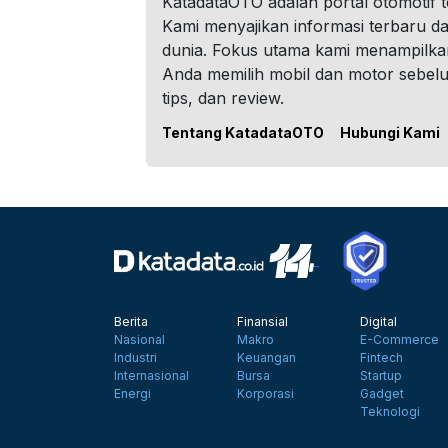
KatadataOTO adalah portal otomotif 
Kami menyajikan informasi terbaru dar
dunia. Fokus utama kami menampilka
Anda memilih mobil dan motor sebel
tips, dan review.
Tentang KatadataOTO
Hubungi Kami
Berita
Finansial
Digital
Nasional
Makro
E-Commerce
Industri
Keuangan
Fintech
Internasional
Bursa
Startup
Energi
Korporasi
Gadget
Teknologi