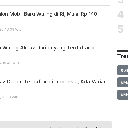
4
on Mobil Baru Wuling di RI, Mulai Rp 140
5
5, 18:33 WIB
n Wuling Almaz Darion yang Terdaftar di
Tre
, 19:45 WIB
#Gi
z Darion Terdaftar di Indonesia, Ada Varian
#Mob
#Ma
, 13:00 WIB