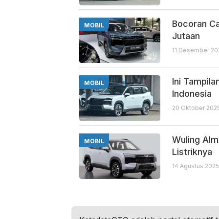
Bocoran Cal
MOBIL
Jutaan
11 Desember 202
Ini Tampila
MOBIL
Indonesia
20 Oktober 2025
Wuling Alma
MOBIL
Listriknya
14 Agustus 2025