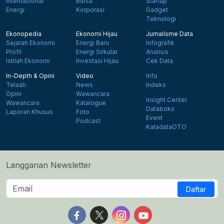
Internasional
Bursa
Startup
Energi
Korporasi
Gadget
Teknologi
Ekonopedia
Ekonomi Hijau
Jurnalisme Data
Sejarah Ekonomi
Energi Baru
Infografik
Profil
Energi Sirkular
Analisis
Istilah Ekonomi
Investasi Hijau
Cek Data
In-Depth & Opini
Video
Info
Telaah
News
Indeks
Opini
Wawancara
Insight Center
Wawancara
Katalogue
Databoks
Laporan Khusus
Foto
Event
Podcast
KatadataOTO
Langganan Newsletter
Daftar
Follow us on Facebook
Follow us on X
Follow us on Instagram
Follow us on Yout