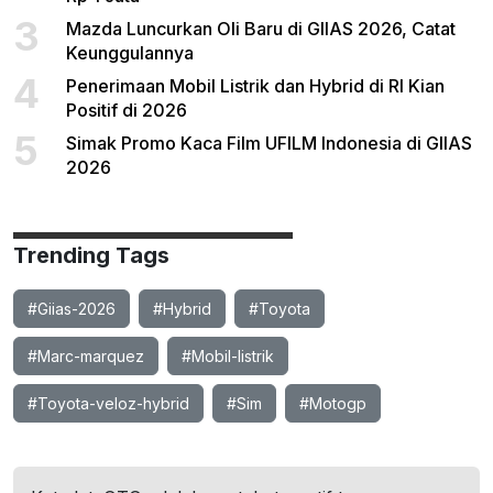
3
Mazda Luncurkan Oli Baru di GIIAS 2026, Catat
Keunggulannya
4
Penerimaan Mobil Listrik dan Hybrid di RI Kian
Positif di 2026
5
Simak Promo Kaca Film UFILM Indonesia di GIIAS
2026
Trending Tags
#Giias-2026
#Hybrid
#Toyota
#Marc-marquez
#Mobil-listrik
#Toyota-veloz-hybrid
#Sim
#Motogp