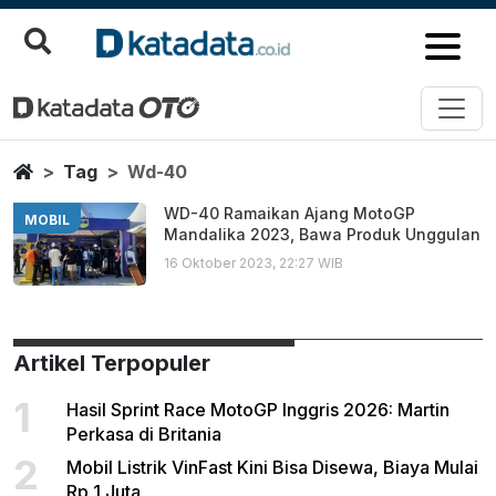
Wd 40
Berita Terbaru
Home
Tag
Wd-40
WD-40 Ramaikan Ajang MotoGP
MOBIL
Mandalika 2023, Bawa Produk Unggulan
16 Oktober 2023, 22:27 WIB
Artikel Terpopuler
1
Hasil Sprint Race MotoGP Inggris 2026: Martin
Perkasa di Britania
2
Mobil Listrik VinFast Kini Bisa Disewa, Biaya Mulai
Rp 1 Juta