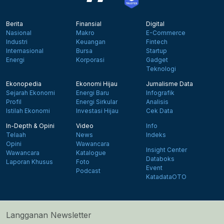
Berita
Finansial
Digital
Nasional
Makro
E-Commerce
Industri
Keuangan
Fintech
Internasional
Bursa
Startup
Energi
Korporasi
Gadget
Teknologi
Ekonopedia
Ekonomi Hijau
Jurnalisme Data
Sejarah Ekonomi
Energi Baru
Infografik
Profil
Energi Sirkular
Analisis
Istilah Ekonomi
Investasi Hijau
Cek Data
In-Depth & Opini
Video
Info
Telaah
News
Indeks
Opini
Wawancara
Insight Center
Wawancara
Katalogue
Databoks
Laporan Khusus
Foto
Event
Podcast
KatadataOTO
Langganan Newsletter