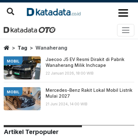
Wanaherang
Berita Terbaru
Home
Tag
Wanaherang
Jaecoo J5 EV Resmi Dirakit di Pabrik
MOBIL
Wanaherang Milik Inchcape
22 Januari 2026, 18:00 WIB
Mercedes-Benz Rakit Lokal Mobil Listrik
MOBIL
Mulai 2027
21 Juni 2024, 14:00 WIB
Artikel Terpopuler