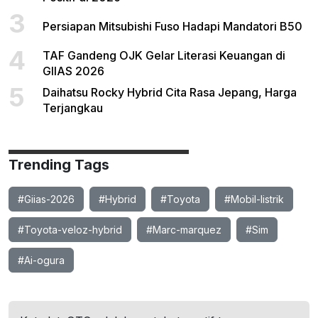
3
Persiapan Mitsubishi Fuso Hadapi Mandatori B50
4
TAF Gandeng OJK Gelar Literasi Keuangan di
GIIAS 2026
5
Daihatsu Rocky Hybrid Cita Rasa Jepang, Harga
Terjangkau
Trending Tags
#Giias-2026
#Hybrid
#Toyota
#Mobil-listrik
#Toyota-veloz-hybrid
#Marc-marquez
#Sim
#Ai-ogura