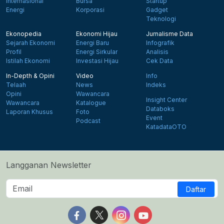
Internasional
Bursa
Startup
Energi
Korporasi
Gadget
Teknologi
Ekonopedia
Ekonomi Hijau
Jurnalisme Data
Sejarah Ekonomi
Energi Baru
Infografik
Profil
Energi Sirkular
Analisis
Istilah Ekonomi
Investasi Hijau
Cek Data
In-Depth & Opini
Video
Info
Telaah
News
Indeks
Opini
Wawancara
Insight Center
Wawancara
Katalogue
Databoks
Laporan Khusus
Foto
Event
Podcast
KatadataOTO
Langganan Newsletter
Daftar
Follow us on Facebook
Follow us on X
Follow us on Instagram
Follow us on Yout