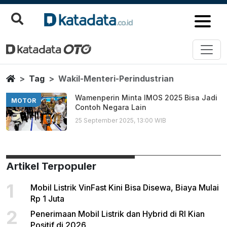
Wakil Menteri Perindustrian
Berita Terbaru
Home
Tag
Wakil-Menteri-Perindustrian
Wamenperin Minta IMOS 2025 Bisa Jadi
MOTOR
Contoh Negara Lain
25 September 2025, 13:00 WIB
Artikel Terpopuler
1
Mobil Listrik VinFast Kini Bisa Disewa, Biaya Mulai
Rp 1 Juta
2
Penerimaan Mobil Listrik dan Hybrid di RI Kian
Positif di 2026