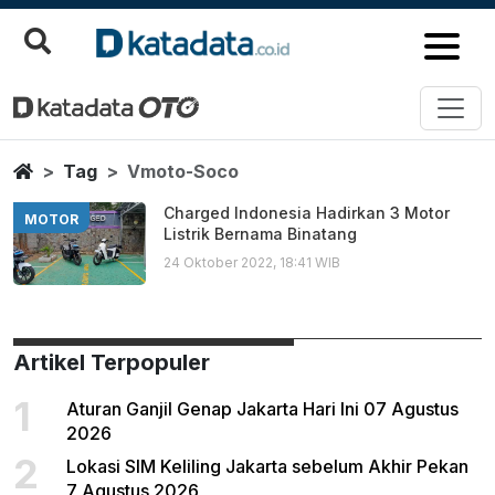
Vmoto Soco
Berita Terbaru
Home
Tag
Vmoto-Soco
Charged Indonesia Hadirkan 3 Motor
MOTOR
Listrik Bernama Binatang
24 Oktober 2022, 18:41 WIB
Artikel Terpopuler
1
Aturan Ganjil Genap Jakarta Hari Ini 07 Agustus
2026
2
Lokasi SIM Keliling Jakarta sebelum Akhir Pekan
7 Agustus 2026