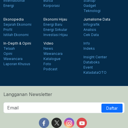
Internasional
Bursa
Startup
Energi
Korporasi
Gadget
Teknologi
Ekonopedia
Ekonomi Hijau
Jurnalisme Data
Sejarah Ekonomi
Energi Baru
Infografik
Profil
Energi Sirkular
Analisis
Istilah Ekonomi
Investasi Hijau
Cek Data
In-Depth & Opini
Video
Info
Telaah
News
Indeks
Opini
Wawancara
Insight Center
Wawancara
Katalogue
Databoks
Laporan Khusus
Foto
Event
Podcast
KatadataOTO
Langganan Newsletter
Daftar
Follow us on Facebook
Follow us on X
Follow us on Instagram
Follow us on Yout