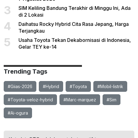
3
SIM Keliling Bandung Terakhir di Minggu Ini, Ada
di 2 Lokasi
4
Daihatsu Rocky Hybrid Cita Rasa Jepang, Harga
Terjangkau
5
Usaha Toyota Tekan Dekabornisasi di Indonesia,
Gelar TEY ke-14
Trending Tags
#Giias-2026
#Hybrid
#Toyota
#Mobil-listrik
#Toyota-veloz-hybrid
#Marc-marquez
#Sim
#Ai-ogura