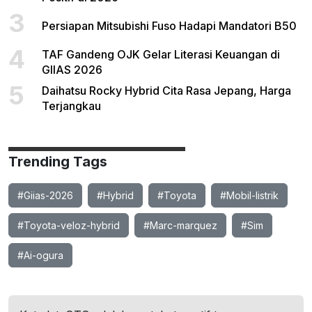
3
Persiapan Mitsubishi Fuso Hadapi Mandatori B50
4
TAF Gandeng OJK Gelar Literasi Keuangan di
GIIAS 2026
5
Daihatsu Rocky Hybrid Cita Rasa Jepang, Harga
Terjangkau
Trending Tags
#Giias-2026
#Hybrid
#Toyota
#Mobil-listrik
#Toyota-veloz-hybrid
#Marc-marquez
#Sim
#Ai-ogura