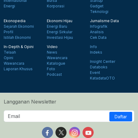
Internasional
Bursa
Startup
Energi
Korporasi
Gadget
Teknologi
Ekonopedia
Ekonomi Hijau
Jurnalisme Data
Sejarah Ekonomi
Energi Baru
Infografik
Profil
Energi Sirkular
Analisis
Istilah Ekonomi
Investasi Hijau
Cek Data
In-Depth & Opini
Video
Info
Telaah
News
Indeks
Opini
Wawancara
Insight Center
Wawancara
Katalogue
Databoks
Laporan Khusus
Foto
Event
Podcast
KatadataOTO
Langganan Newsletter
Daftar
Follow us on Facebook
Follow us on X
Follow us on Instagram
Follow us on Yout