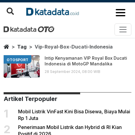
Vip Royal Box Ducati Indonesia
Berita Terbaru
Home
Tag
Vip-Royal-Box-Ducati-Indonesia
Intip Kenyamanan VIP Royal Box Ducati
OTOSPORT
Indonesia di MotoGP Mandalika
28 September 2024, 08:00 WIB
Artikel Terpopuler
1
Mobil Listrik VinFast Kini Bisa Disewa, Biaya Mulai
Rp 1 Juta
2
Penerimaan Mobil Listrik dan Hybrid di RI Kian
Positif di 2026