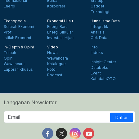
Internasional
Bursa
Startup
Energi
Korporasi
Gadget
Teknologi
Ekonopedia
Ekonomi Hijau
Jurnalisme Data
Sejarah Ekonomi
Energi Baru
Infografik
Profil
Energi Sirkular
Analisis
Istilah Ekonomi
Investasi Hijau
Cek Data
In-Depth & Opini
Video
Info
Telaah
News
Indeks
Opini
Wawancara
Insight Center
Wawancara
Katalogue
Databoks
Laporan Khusus
Foto
Event
Podcast
KatadataOTO
Langganan Newsletter
Daftar
Follow us on Facebook
Follow us on X
Follow us on Instagram
Follow us on Yout