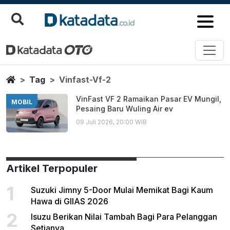
Vinfast Vf 2
Berita Terbaru
Home
Tag
Vinfast-Vf-2
VinFast VF 2 Ramaikan Pasar EV Mungil,
MOBIL
Pesaing Baru Wuling Air ev
09 Juli 2026, 20:00 WIB
Artikel Terpopuler
1
Suzuki Jimny 5-Door Mulai Memikat Bagi Kaum
Hawa di GIIAS 2026
2
Isuzu Berikan Nilai Tambah Bagi Para Pelanggan
Setianya