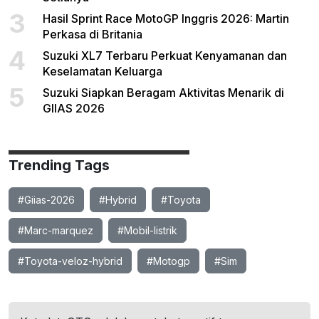
3
Hasil Sprint Race MotoGP Inggris 2026: Martin
Perkasa di Britania
4
Suzuki XL7 Terbaru Perkuat Kenyamanan dan
Keselamatan Keluarga
5
Suzuki Siapkan Beragam Aktivitas Menarik di
GIIAS 2026
Trending Tags
#Giias-2026
#Hybrid
#Toyota
#Marc-marquez
#Mobil-listrik
#Toyota-veloz-hybrid
#Motogp
#Sim