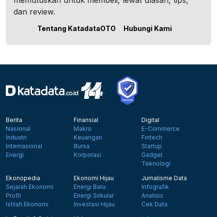
memutuskan untuk membeli, lewat ulasan, tips,
dan review.
Tentang KatadataOTO
Hubungi Kami
Berita
Finansial
Digital
Nasional
Makro
E-Commerce
Industri
Keuangan
Fintech
Internasional
Bursa
Startup
Energi
Korporasi
Gadget
Teknologi
Ekonopedia
Ekonomi Hijau
Jurnalisme Data
Sejarah Ekonomi
Energi Baru
Infografik
Profil
Energi Sirkular
Analisis
Istilah Ekonomi
Investasi Hijau
Cek Data