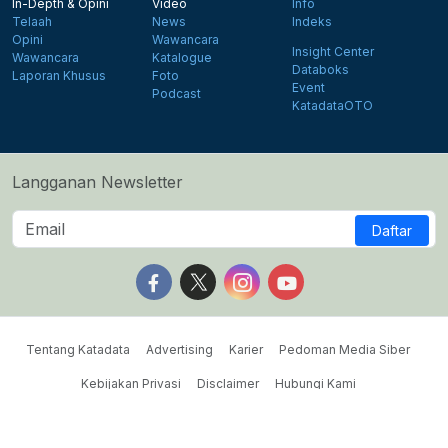
In-Depth & Opini
Video
Info
Telaah
News
Indeks
Opini
Wawancara
Insight Center
Wawancara
Katalogue
Databoks
Laporan Khusus
Foto
Event
Podcast
KatadataOTO
Langganan Newsletter
Daftar
Follow us on Facebook
Follow us on X
Follow us on Instagram
Follow us on Yout
Tentang Katadata
Advertising
Karier
Pedoman Media Siber
Kebijakan Privasi
Disclaimer
Hubungi Kami
©2026 Katadata. Hak cipta dilindungi Undang-undang.