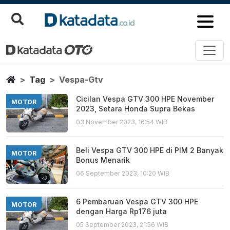
Vespa Gtv
Berita Terbaru
Home
Tag
Vespa-Gtv
Cicilan Vespa GTV 300 HPE November
MOTOR
2023, Setara Honda Supra Bekas
03 November 2023, 16:54 WIB
Beli Vespa GTV 300 HPE di PIM 2 Banyak
MOTOR
Bonus Menarik
06 September 2023, 10:20 WIB
6 Pembaruan Vespa GTV 300 HPE
MOTOR
dengan Harga Rp176 juta
05 September 2023, 21:56 WIB