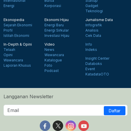
Internasional
Bursa
Startup
Energi
Korporasi
Gadget
Teknologi
Ekonopedia
Ekonomi Hijau
Jurnalisme Data
Sejarah Ekonomi
Energi Baru
Infografik
Profil
Energi Sirkular
Analisis
Istilah Ekonomi
Investasi Hijau
Cek Data
In-Depth & Opini
Video
Info
Telaah
News
Indeks
Opini
Wawancara
Insight Center
Wawancara
Katalogue
Databoks
Laporan Khusus
Foto
Event
Podcast
KatadataOTO
Langganan Newsletter
Daftar
Follow us on Facebook
Follow us on X
Follow us on Instagram
Follow us on Yout