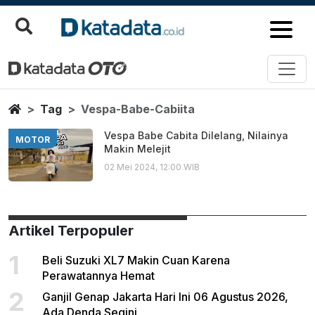
Vespa Babe Cabiita
Berita Terbaru
Home
Tag
Vespa-Babe-Cabiita
Vespa Babe Cabita Dilelang, Nilainya
MOTOR
Makin Melejit
02 Mei 2024, 12:00 WIB
Artikel Terpopuler
1
Beli Suzuki XL7 Makin Cuan Karena
Perawatannya Hemat
2
Ganjil Genap Jakarta Hari Ini 06 Agustus 2026,
Ada Denda Segini