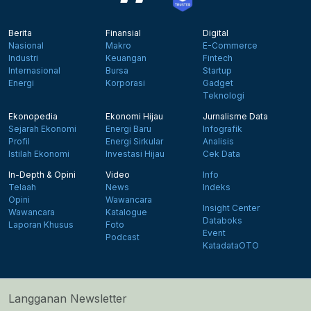
Berita
Finansial
Digital
Nasional
Makro
E-Commerce
Industri
Keuangan
Fintech
Internasional
Bursa
Startup
Energi
Korporasi
Gadget
Teknologi
Ekonopedia
Ekonomi Hijau
Jurnalisme Data
Sejarah Ekonomi
Energi Baru
Infografik
Profil
Energi Sirkular
Analisis
Istilah Ekonomi
Investasi Hijau
Cek Data
In-Depth & Opini
Video
Info
Telaah
News
Indeks
Opini
Wawancara
Insight Center
Wawancara
Katalogue
Databoks
Laporan Khusus
Foto
Event
Podcast
KatadataOTO
Langganan Newsletter