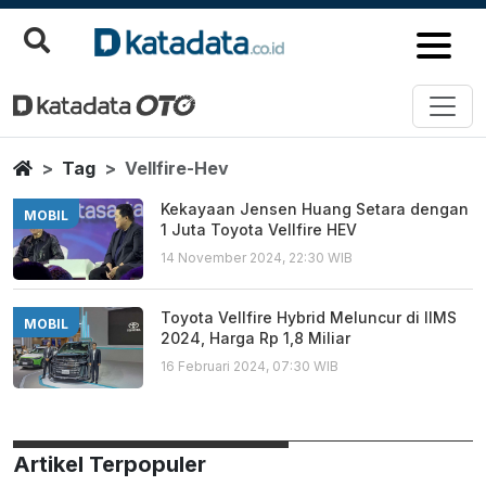
Vellfire Hev
Berita Terbaru
Home
Tag
Vellfire-Hev
Kekayaan Jensen Huang Setara dengan
MOBIL
1 Juta Toyota Vellfire HEV
14 November 2024, 22:30 WIB
Toyota Vellfire Hybrid Meluncur di IIMS
MOBIL
2024, Harga Rp 1,8 Miliar
16 Februari 2024, 07:30 WIB
Artikel Terpopuler