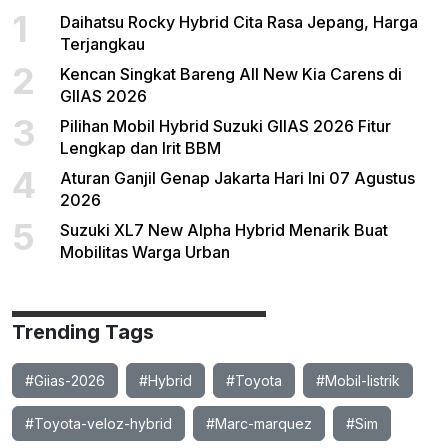
1
Daihatsu Rocky Hybrid Cita Rasa Jepang, Harga
Terjangkau
2
Kencan Singkat Bareng All New Kia Carens di
GIIAS 2026
3
Pilihan Mobil Hybrid Suzuki GIIAS 2026 Fitur
Lengkap dan Irit BBM
4
Aturan Ganjil Genap Jakarta Hari Ini 07 Agustus
2026
5
Suzuki XL7 New Alpha Hybrid Menarik Buat
Mobilitas Warga Urban
Trending Tags
#Giias-2026
#Hybrid
#Toyota
#Mobil-listrik
#Toyota-veloz-hybrid
#Marc-marquez
#Sim