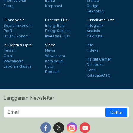
Internasional
Bursa
Startup
Energi
Korporasi
Gadget
Teknologi
Ekonopedia
Ekonomi Hijau
Jurnalisme Data
Sejarah Ekonomi
Energi Baru
Infografik
Profil
Energi Sirkular
Analisis
Istilah Ekonomi
Investasi Hijau
Cek Data
In-Depth & Opini
Video
Info
Telaah
News
Indeks
Opini
Wawancara
Insight Center
Wawancara
Katalogue
Databoks
Laporan Khusus
Foto
Event
Podcast
KatadataOTO
Langganan Newsletter
Daftar
Follow us on Facebook
Follow us on X
Follow us on Instagram
Follow us on Yout