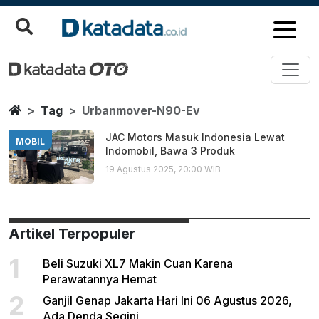
Urbanmover N90 Ev
Berita Terbaru
Home
Tag
Urbanmover-N90-Ev
JAC Motors Masuk Indonesia Lewat
MOBIL
Indomobil, Bawa 3 Produk
19 Agustus 2025, 20:00 WIB
Artikel Terpopuler
1
Beli Suzuki XL7 Makin Cuan Karena
Perawatannya Hemat
2
Ganjil Genap Jakarta Hari Ini 06 Agustus 2026,
Ada Denda Segini