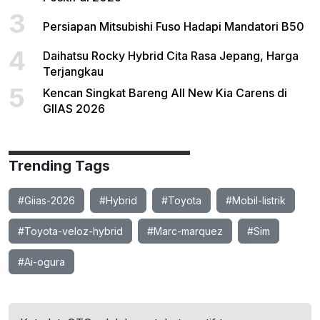
3
Persiapan Mitsubishi Fuso Hadapi Mandatori B50
4
Daihatsu Rocky Hybrid Cita Rasa Jepang, Harga
Terjangkau
5
Kencan Singkat Bareng All New Kia Carens di
GIIAS 2026
Trending Tags
#Giias-2026
#Hybrid
#Toyota
#Mobil-listrik
#Toyota-veloz-hybrid
#Marc-marquez
#Sim
#Ai-ogura