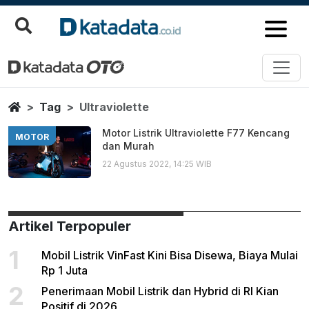
Ultraviolette
Berita Terbaru
Home
Tag
Ultraviolette
Motor Listrik Ultraviolette F77 Kencang
MOTOR
dan Murah
22 Agustus 2022, 14:25 WIB
Artikel Terpopuler
1
Mobil Listrik VinFast Kini Bisa Disewa, Biaya Mulai
Rp 1 Juta
2
Penerimaan Mobil Listrik dan Hybrid di RI Kian
Positif di 2026