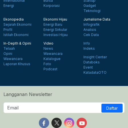
Internasional
Bursa
Startup
Energi
Korporasi
Gadget
Teknologi
Ekonopedia
Ekonomi Hijau
Jurnalisme Data
Sejarah Ekonomi
Energi Baru
Infografik
Profil
Energi Sirkular
Analisis
Istilah Ekonomi
Investasi Hijau
Cek Data
In-Depth & Opini
Video
Info
Telaah
News
Indeks
Opini
Wawancara
Insight Center
Wawancara
Katalogue
Databoks
Laporan Khusus
Foto
Event
Podcast
KatadataOTO
Langganan Newsletter
Daftar
Follow us on Facebook
Follow us on X
Follow us on Instagram
Follow us on Yout