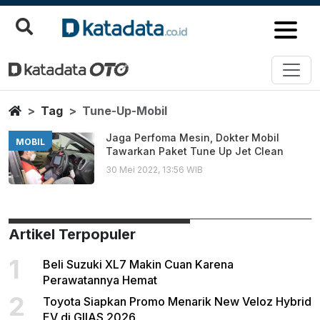
Tune Up Mobil
Berita Terbaru
Home
Tag
Tune-Up-Mobil
Jaga Perfoma Mesin, Dokter Mobil
MOBIL
Tawarkan Paket Tune Up Jet Clean
30 Mei 2022, 13:56 WIB
Artikel Terpopuler
1
Beli Suzuki XL7 Makin Cuan Karena
Perawatannya Hemat
2
Toyota Siapkan Promo Menarik New Veloz Hybrid
EV di GIIAS 2026