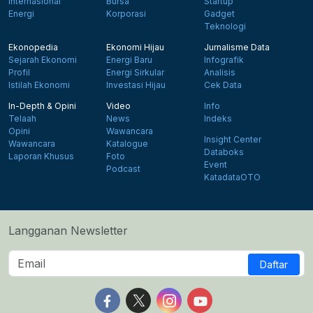
Internasional
Bursa
Startup
Energi
Korporasi
Gadget
Teknologi
Ekonopedia
Ekonomi Hijau
Jurnalisme Data
Sejarah Ekonomi
Energi Baru
Infografik
Profil
Energi Sirkular
Analisis
Istilah Ekonomi
Investasi Hijau
Cek Data
In-Depth & Opini
Video
Info
Telaah
News
Indeks
Opini
Wawancara
Insight Center
Wawancara
Katalogue
Databoks
Laporan Khusus
Foto
Event
Podcast
KatadataOTO
Langganan Newsletter
Daftar
Follow us on Facebook
Follow us on X
Follow us on Instagram
Follow us on Yout