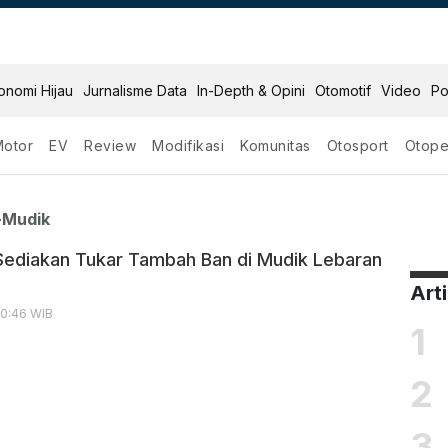
onomi Hijau
Jurnalisme Data
In-Depth & Opini
Otomotif
Video
Po
Motor
EV
Review
Modifikasi
Komunitas
Otosport
Otope
Ban Di Mudik
-Mudik
ediakan Tukar Tambah Ban di Mudik Lebaran
Art
20:46 WIB
1
2
3