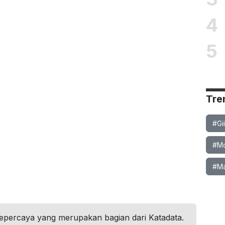
4
5
Tre
#Gi
#Mob
#Ma
tepercaya yang merupakan bagian dari Katadata.