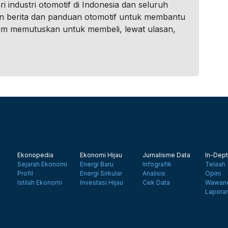
i industri otomotif di Indonesia dan seluruh
n berita dan panduan otomotif untuk membantu
um memutuskan untuk membeli, lewat ulasan,
Ekonopedia
Ekonomi Hijau
Jurnalisme Data
In-Dept
Sejarah Ekonomi
Energi Baru
Infografik
Telaah
Profil
Energi Sirkular
Analisis
Opini
Istilah Ekonomi
Investasi Hijau
Cek Data
Wawanc
Lapora