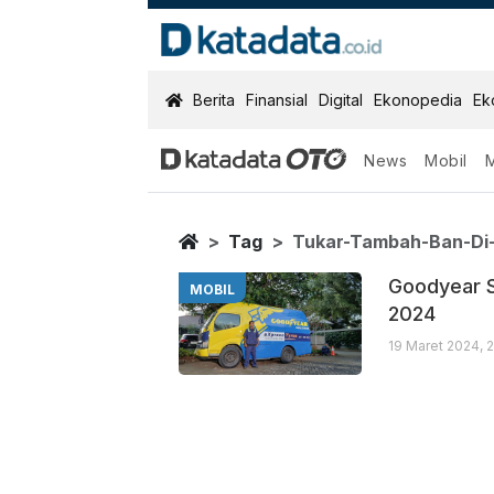
KatadataOTO
Berita
Finansial
Digital
Ekonopedia
Ek
News
Mobil
Tukar Tambah 
Berita Terbaru
Home
Tag
Tukar-Tambah-Ban-Di
Goodyear S
MOBIL
2024
19 Maret 2024, 