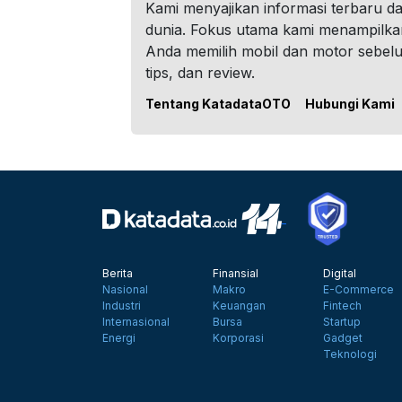
Kami menyajikan informasi terbaru dar
dunia. Fokus utama kami menampilka
Anda memilih mobil dan motor sebel
tips, dan review.
Tentang KatadataOTO
Hubungi Kami
Berita
Finansial
Digital
Nasional
Makro
E-Commerce
Industri
Keuangan
Fintech
Internasional
Bursa
Startup
Energi
Korporasi
Gadget
Teknologi