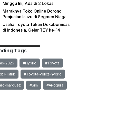
Minggu Ini, Ada di 2 Lokasi
Maraknya Toko Online Dorong
Penjualan Isuzu di Segmen Niaga
Usaha Toyota Tekan Dekabornisasi
di Indonesia, Gelar TEY ke-14
nding Tags
ias-2026
#Hybrid
#Toyota
il-listrik
#Toyota-veloz-hybrid
rc-marquez
#Sim
#Ai-ogura