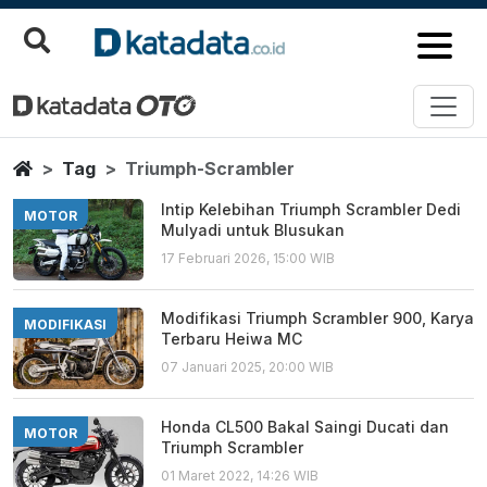
Triumph Scrambler
Berita Terbaru
Home
Tag
Triumph-Scrambler
Intip Kelebihan Triumph Scrambler Dedi
MOTOR
Mulyadi untuk Blusukan
17 Februari 2026, 15:00 WIB
Modifikasi Triumph Scrambler 900, Karya
MODIFIKASI
Terbaru Heiwa MC
07 Januari 2025, 20:00 WIB
Honda CL500 Bakal Saingi Ducati dan
MOTOR
Triumph Scrambler
01 Maret 2022, 14:26 WIB