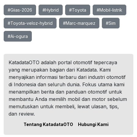
#Giias-2026
#Hybrid
#Toyota
#Mobil-listrik
#Toyota-veloz-hybrid
#Marc-marquez
#Sim
#Ai-ogura
KatadataOTO adalah portal otomotif tepercaya
yang merupakan bagian dari Katadata. Kami
menyajikan informasi terbaru dari industri otomotif
di Indonesia dan seluruh dunia. Fokus utama kami
menampilkan berita dan panduan otomotif untuk
membantu Anda memilih mobil dan motor sebelum
memutuskan untuk membeli, lewat ulasan, tips,
dan review.
Tentang KatadataOTO
Hubungi Kami