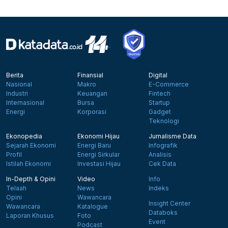
Berita
Finansial
Digital
Nasional
Makro
E-Commerce
Industri
Keuangan
Fintech
Internasional
Bursa
Startup
Energi
Korporasi
Gadget
Teknologi
Ekonopedia
Ekonomi Hijau
Jurnalisme Data
Sejarah Ekonomi
Energi Baru
Infografik
Profil
Energi Sirkular
Analisis
Istilah Ekonomi
Investasi Hijau
Cek Data
In-Depth & Opini
Video
Info
Telaah
News
Indeks
Opini
Wawancara
Insight Center
Wawancara
Katalogue
Databoks
Laporan Khusus
Foto
Event
Podcast