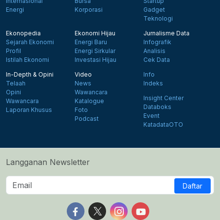
Internasional
Bursa
Startup
Energi
Korporasi
Gadget
Teknologi
Ekonopedia
Ekonomi Hijau
Jurnalisme Data
Sejarah Ekonomi
Energi Baru
Infografik
Profil
Energi Sirkular
Analisis
Istilah Ekonomi
Investasi Hijau
Cek Data
In-Depth & Opini
Video
Info
Telaah
News
Indeks
Opini
Wawancara
Insight Center
Wawancara
Katalogue
Databoks
Laporan Khusus
Foto
Event
Podcast
KatadataOTO
Langganan Newsletter
Daftar
Follow us on Facebook
Follow us on X
Follow us on Instagram
Follow us on Yout