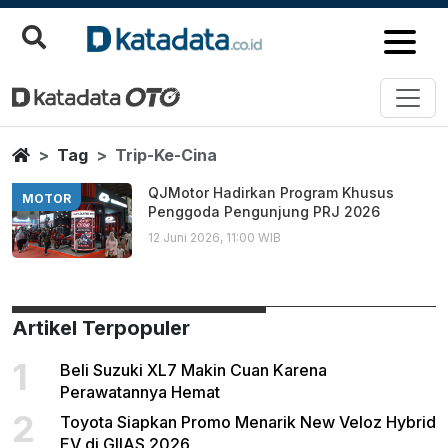
Trip Ke Cina
Berita Terbaru
Home
Tag
Trip-Ke-Cina
QJMotor Hadirkan Program Khusus
MOTOR
Penggoda Pengunjung PRJ 2026
12 Juni 2026, 11:00 WIB
Artikel Terpopuler
1
Beli Suzuki XL7 Makin Cuan Karena
Perawatannya Hemat
2
Toyota Siapkan Promo Menarik New Veloz Hybrid
EV di GIIAS 2026