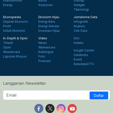
Internasional
Bursa
Startup
Energi
Korporasi
Gadget
Teknologi
Ekonopedia
Ekonomi Hijau
Jurnalisme Data
Sejarah Ekonomi
Energi Baru
Infografik
Profil
Energi Sirkular
Analisis
Istilah Ekonomi
Investasi Hijau
Cek Data
In-Depth & Opini
Video
Info
Telaah
News
Indeks
Opini
Wawancara
Insight Center
Wawancara
Katalogue
Databoks
Laporan Khusus
Foto
Event
Podcast
KatadataOTO
Langganan Newsletter
Daftar
Follow us on Facebook
Follow us on X
Follow us on Instagram
Follow us on Yout