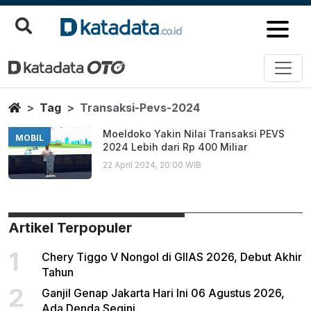
Transaksi Pevs 2024
Berita Terbaru
Home
Tag
Transaksi-Pevs-2024
Moeldoko Yakin Nilai Transaksi PEVS
MOBIL
2024 Lebih dari Rp 400 Miliar
22 April 2024, 20:00 WIB
Artikel Terpopuler
1
Chery Tiggo V Nongol di GIIAS 2026, Debut Akhir
Tahun
2
Ganjil Genap Jakarta Hari Ini 06 Agustus 2026,
Ada Denda Segini