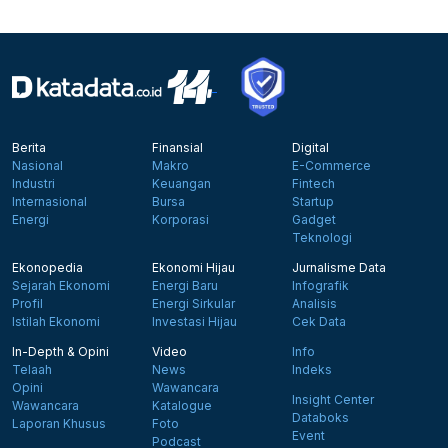
Berita
Finansial
Digital
Nasional
Makro
E-Commerce
Industri
Keuangan
Fintech
Internasional
Bursa
Startup
Energi
Korporasi
Gadget
Teknologi
Ekonopedia
Ekonomi Hijau
Jurnalisme Data
Sejarah Ekonomi
Energi Baru
Infografik
Profil
Energi Sirkular
Analisis
Istilah Ekonomi
Investasi Hijau
Cek Data
In-Depth & Opini
Video
Info
Telaah
News
Indeks
Opini
Wawancara
Insight Center
Wawancara
Katalogue
Databoks
Laporan Khusus
Foto
Event
Podcast