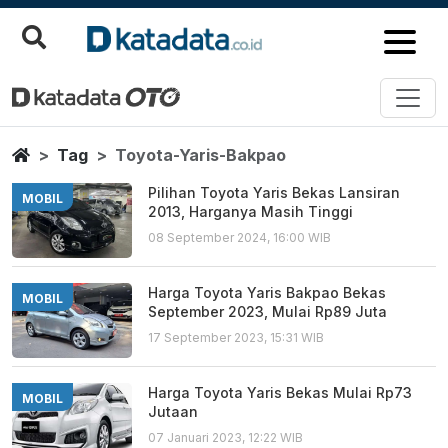
Toyota Yaris Bakpao
Berita Terbaru
Home
Tag
Toyota-Yaris-Bakpao
Pilihan Toyota Yaris Bekas Lansiran
MOBIL
2013, Harganya Masih Tinggi
08 September 2024, 16:00 WIB
Harga Toyota Yaris Bakpao Bekas
MOBIL
September 2023, Mulai Rp89 Juta
17 September 2023, 15:31 WIB
Harga Toyota Yaris Bekas Mulai Rp73
MOBIL
Jutaan
07 Januari 2023, 12:22 WIB