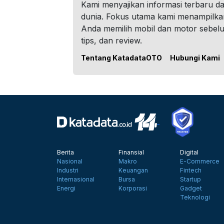
Kami menyajikan informasi terbaru dar
dunia. Fokus utama kami menampilka
Anda memilih mobil dan motor sebel
tips, dan review.
Tentang KatadataOTO
Hubungi Kami
Berita
Finansial
Digital
Nasional
Makro
E-Commerce
Industri
Keuangan
Fintech
Internasional
Bursa
Startup
Energi
Korporasi
Gadget
Teknologi