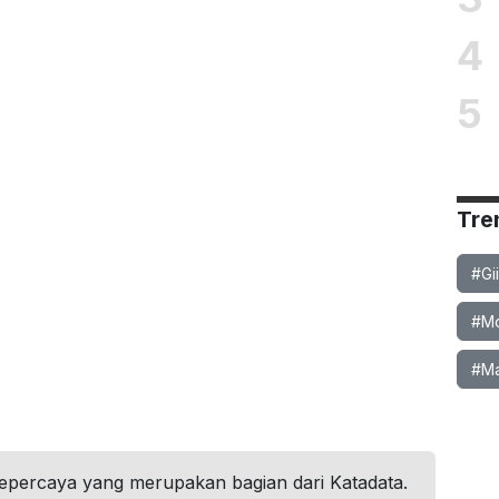
4
5
Tre
#Gi
#Mob
#Ma
tepercaya yang merupakan bagian dari Katadata.