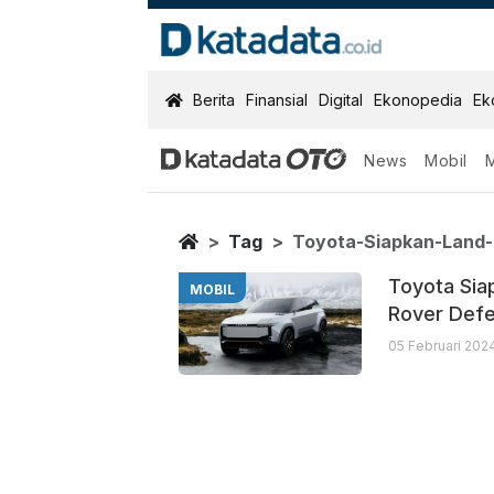
KatadataOTO
Berita
Finansial
Digital
Ekonopedia
Ek
News
Mobil
Toyota Siapkan
Berita Terbaru
Home
Tag
Toyota-Siapkan-Land-
Toyota Sia
MOBIL
Rover Def
05 Februari 202