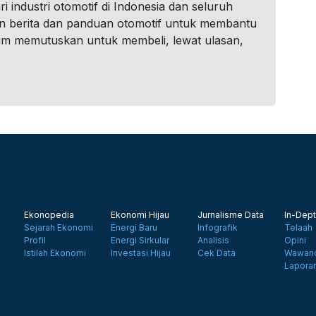
i industri otomotif di Indonesia dan seluruh
n berita dan panduan otomotif untuk membantu
um memutuskan untuk membeli, lewat ulasan,
Ekonopedia
Ekonomi Hijau
Jurnalisme Data
In-Dept
Sejarah Ekonomi
Energi Baru
Infografik
Telaah
Profil
Energi Sirkular
Analisis
Opini
Istilah Ekonomi
Investasi Hijau
Cek Data
Wawanc
Lapora