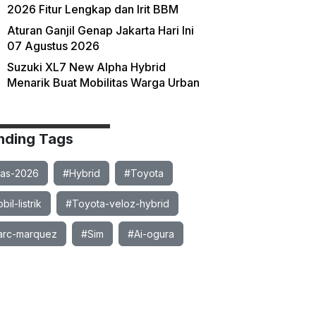
2026 Fitur Lengkap dan Irit BBM
Aturan Ganjil Genap Jakarta Hari Ini
07 Agustus 2026
Suzuki XL7 New Alpha Hybrid
Menarik Buat Mobilitas Warga Urban
nding Tags
ias-2026
#Hybrid
#Toyota
il-listrik
#Toyota-veloz-hybrid
rc-marquez
#Sim
#Ai-ogura