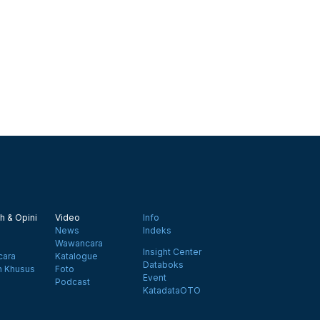
h & Opini
Video
Info
News
Indeks
Wawancara
Insight Center
ara
Katalogue
Databoks
n Khusus
Foto
Event
Podcast
KatadataOTO