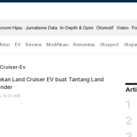
onomi Hijau
Jurnalisme Data
In-Depth & Opini
Otomotif
Video
Po
Motor
EV
Review
Modifikasi
Komunitas
Otosport
Otope
 Land Cruiser Ev
Cruiser-Ev
pkan Land Cruiser EV buat Tantang Land
ender
Art
4, 10:30 WIB
1
2
3