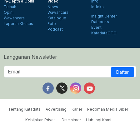
In-Depth & Opini
Video
Info
Telaah
News
Indeks
Opini
Wawancara
Insight Center
Wawancara
Katalogue
Databoks
Laporan Khusus
Foto
Event
Podcast
KatadataOTO
Langganan Newsletter
Daftar
Follow us on Facebook
Follow us on X
Follow us on Instagram
Follow us on Yout
Tentang Katadata
Advertising
Karier
Pedoman Media Siber
Kebijakan Privasi
Disclaimer
Hubungi Kami
©2026 Katadata. Hak cipta dilindungi Undang-undang.