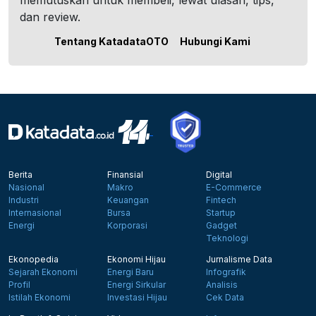
memutuskan untuk membeli, lewat ulasan, tips,
dan review.
Tentang KatadataOTO
Hubungi Kami
Berita
Finansial
Digital
Nasional
Makro
E-Commerce
Industri
Keuangan
Fintech
Internasional
Bursa
Startup
Energi
Korporasi
Gadget
Teknologi
Ekonopedia
Ekonomi Hijau
Jurnalisme Data
Sejarah Ekonomi
Energi Baru
Infografik
Profil
Energi Sirkular
Analisis
Istilah Ekonomi
Investasi Hijau
Cek Data