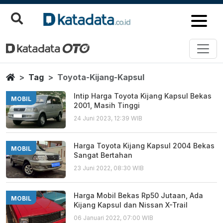
Toyota Kijang Kapsul
Berita Terbaru
Home
Tag
Toyota-Kijang-Kapsul
Intip Harga Toyota Kijang Kapsul Bekas
MOBIL
2001, Masih Tinggi
24 Juni 2023, 12:39 WIB
Harga Toyota Kijang Kapsul 2004 Bekas
MOBIL
Sangat Bertahan
23 Juni 2022, 08:30 WIB
Harga Mobil Bekas Rp50 Jutaan, Ada
MOBIL
Kijang Kapsul dan Nissan X-Trail
06 Januari 2022, 07:00 WIB