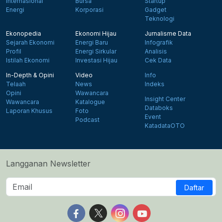
Internasional
Bursa
Startup
Energi
Korporasi
Gadget
Teknologi
Ekonopedia
Ekonomi Hijau
Jurnalisme Data
Sejarah Ekonomi
Energi Baru
Infografik
Profil
Energi Sirkular
Analisis
Istilah Ekonomi
Investasi Hijau
Cek Data
In-Depth & Opini
Video
Info
Telaah
News
Indeks
Opini
Wawancara
Insight Center
Wawancara
Katalogue
Databoks
Laporan Khusus
Foto
Event
Podcast
KatadataOTO
Langganan Newsletter
Daftar
Follow us on Facebook
Follow us on X
Follow us on Instagram
Follow us on Yout