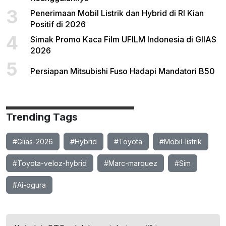
3
Penerimaan Mobil Listrik dan Hybrid di RI Kian
Positif di 2026
4
Simak Promo Kaca Film UFILM Indonesia di GIIAS
2026
5
Persiapan Mitsubishi Fuso Hadapi Mandatori B50
Trending Tags
#Giias-2026
#Hybrid
#Toyota
#Mobil-listrik
#Toyota-veloz-hybrid
#Marc-marquez
#Sim
#Ai-ogura