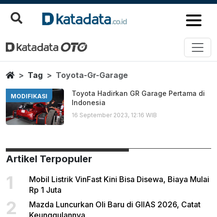
Toyota Gr Garage
Berita Terbaru
Home
Tag
Toyota-Gr-Garage
Toyota Hadirkan GR Garage Pertama di
MODIFIKASI
Indonesia
16 September 2023, 12:16 WIB
Artikel Terpopuler
1
Mobil Listrik VinFast Kini Bisa Disewa, Biaya Mulai
Rp 1 Juta
2
Mazda Luncurkan Oli Baru di GIIAS 2026, Catat
Keunggulannya