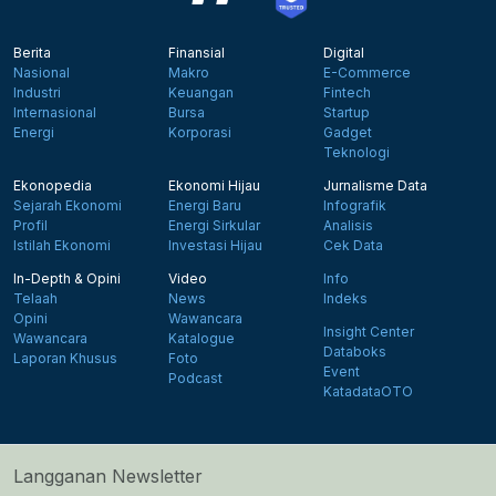
Berita
Finansial
Digital
Nasional
Makro
E-Commerce
Industri
Keuangan
Fintech
Internasional
Bursa
Startup
Energi
Korporasi
Gadget
Teknologi
Ekonopedia
Ekonomi Hijau
Jurnalisme Data
Sejarah Ekonomi
Energi Baru
Infografik
Profil
Energi Sirkular
Analisis
Istilah Ekonomi
Investasi Hijau
Cek Data
In-Depth & Opini
Video
Info
Telaah
News
Indeks
Opini
Wawancara
Insight Center
Wawancara
Katalogue
Databoks
Laporan Khusus
Foto
Event
Podcast
KatadataOTO
Langganan Newsletter