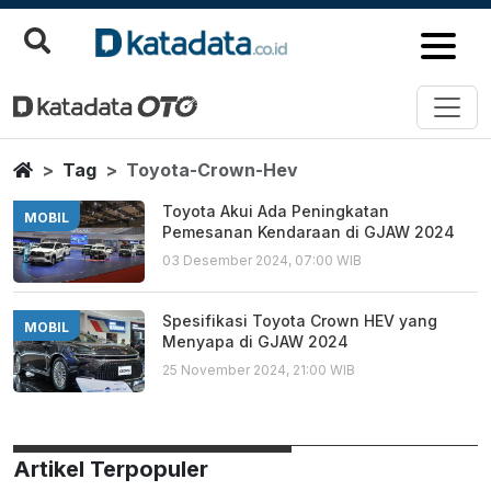
Toyota Crown Hev
Berita Terbaru
Home
Tag
Toyota-Crown-Hev
Toyota Akui Ada Peningkatan
MOBIL
Pemesanan Kendaraan di GJAW 2024
03 Desember 2024, 07:00 WIB
Spesifikasi Toyota Crown HEV yang
MOBIL
Menyapa di GJAW 2024
25 November 2024, 21:00 WIB
Artikel Terpopuler