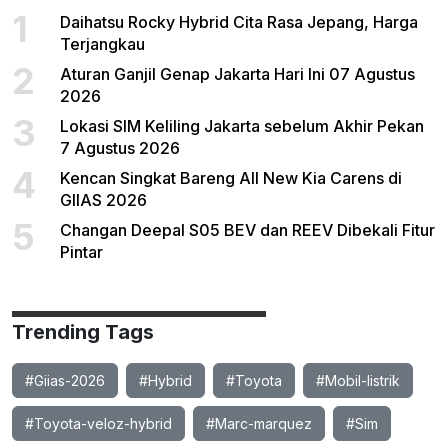
1
Daihatsu Rocky Hybrid Cita Rasa Jepang, Harga
Terjangkau
2
Aturan Ganjil Genap Jakarta Hari Ini 07 Agustus
2026
3
Lokasi SIM Keliling Jakarta sebelum Akhir Pekan
7 Agustus 2026
4
Kencan Singkat Bareng All New Kia Carens di
GIIAS 2026
5
Changan Deepal S05 BEV dan REEV Dibekali Fitur
Pintar
Trending Tags
#Giias-2026
#Hybrid
#Toyota
#Mobil-listrik
#Toyota-veloz-hybrid
#Marc-marquez
#Sim