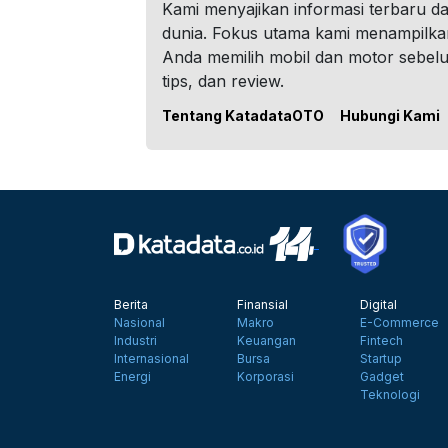
Kami menyajikan informasi terbaru dar
dunia. Fokus utama kami menampilka
Anda memilih mobil dan motor sebel
tips, dan review.
Tentang KatadataOTO
Hubungi Kami
Berita
Finansial
Digital
Nasional
Makro
E-Commerce
Industri
Keuangan
Fintech
Internasional
Bursa
Startup
Energi
Korporasi
Gadget
Teknologi