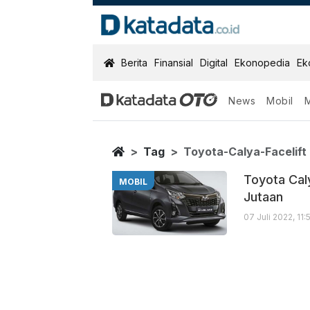
KatadataOTO
Berita
Finansial
Digital
Ekonopedia
Ek
News
Mobil
Toyota Calya Fa
Berita Terbaru
Home
Tag
Toyota-Calya-Facelift
Toyota Caly
MOBIL
Jutaan
07 Juli 2022, 11