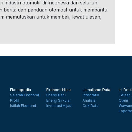
i industri otomotif di Indonesia dan seluruh
n berita dan panduan otomotif untuk membantu
um memutuskan untuk membeli, lewat ulasan,
Ekonopedia
Ekonomi Hijau
Jurnalisme Data
In-Dept
Sejarah Ekonomi
Energi Baru
Infografik
Telaah
Profil
Energi Sirkular
Analisis
Opini
Istilah Ekonomi
Investasi Hijau
Cek Data
Wawanc
Lapora