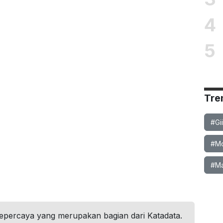
4
5
Tre
#Gi
#Mob
#Ma
tepercaya yang merupakan bagian dari Katadata.