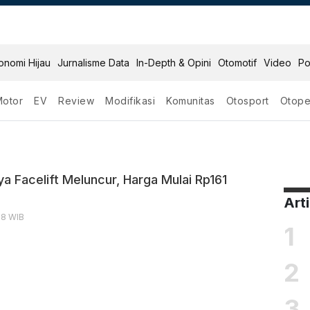
onomi Hijau
Jurnalisme Data
In-Depth & Opini
Otomotif
Video
Po
Motor
EV
Review
Modifikasi
Komunitas
Otosport
Otope
celift
a Facelift Meluncur, Harga Mulai Rp161
Art
:58 WIB
1
2
3