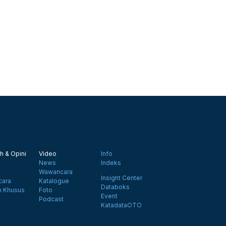
h & Opini
Video
Info
News
Indeks
Wawancara
Insight Center
ara
Katalogue
Databoks
n Khusus
Foto
Event
Podcast
KatadataOTO