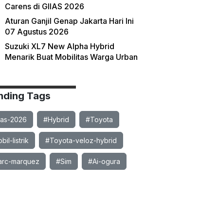
Carens di GIIAS 2026
Aturan Ganjil Genap Jakarta Hari Ini
07 Agustus 2026
Suzuki XL7 New Alpha Hybrid
Menarik Buat Mobilitas Warga Urban
nding Tags
ias-2026
#Hybrid
#Toyota
il-listrik
#Toyota-veloz-hybrid
rc-marquez
#Sim
#Ai-ogura