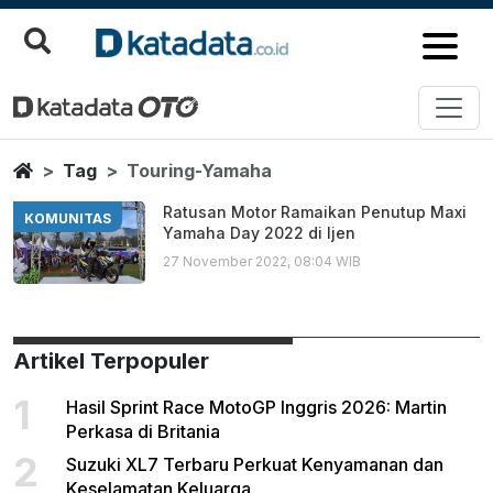
Touring Yamaha
Berita Terbaru
Home
Tag
Touring-Yamaha
Ratusan Motor Ramaikan Penutup Maxi
KOMUNITAS
Yamaha Day 2022 di Ijen
27 November 2022, 08:04 WIB
Artikel Terpopuler
1
Hasil Sprint Race MotoGP Inggris 2026: Martin
Perkasa di Britania
2
Suzuki XL7 Terbaru Perkuat Kenyamanan dan
Keselamatan Keluarga