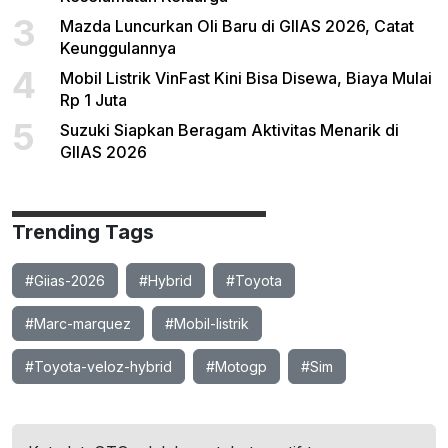
3
Mazda Luncurkan Oli Baru di GIIAS 2026, Catat
Keunggulannya
4
Mobil Listrik VinFast Kini Bisa Disewa, Biaya Mulai
Rp 1 Juta
5
Suzuki Siapkan Beragam Aktivitas Menarik di
GIIAS 2026
Trending Tags
#Giias-2026
#Hybrid
#Toyota
#Marc-marquez
#Mobil-listrik
#Toyota-veloz-hybrid
#Motogp
#Sim