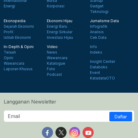
Internasional
Bursa
Startup
Energi
Korporasi
Gadget
Teknologi
Ekonopedia
Ekonomi Hijau
Jurnalisme Data
Sejarah Ekonomi
Energi Baru
Infografik
Profil
Energi Sirkular
Analisis
Istilah Ekonomi
Investasi Hijau
Cek Data
In-Depth & Opini
Video
Info
Telaah
News
Indeks
Opini
Wawancara
Insight Center
Wawancara
Katalogue
Databoks
Laporan Khusus
Foto
Event
Podcast
KatadataOTO
Langganan Newsletter
Daftar
Follow us on Facebook
Follow us on X
Follow us on Instagram
Follow us on Yout