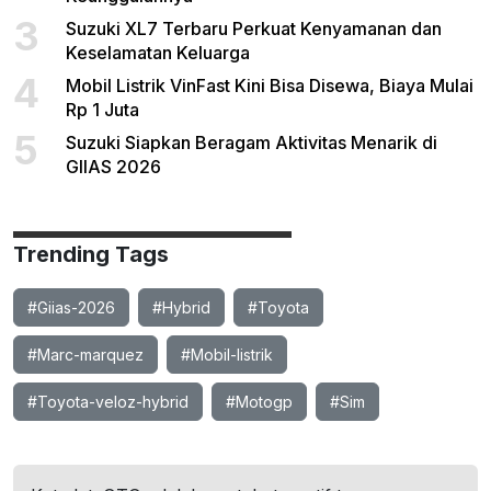
3
Suzuki XL7 Terbaru Perkuat Kenyamanan dan
Keselamatan Keluarga
4
Mobil Listrik VinFast Kini Bisa Disewa, Biaya Mulai
Rp 1 Juta
5
Suzuki Siapkan Beragam Aktivitas Menarik di
GIIAS 2026
Trending Tags
#Giias-2026
#Hybrid
#Toyota
#Marc-marquez
#Mobil-listrik
#Toyota-veloz-hybrid
#Motogp
#Sim