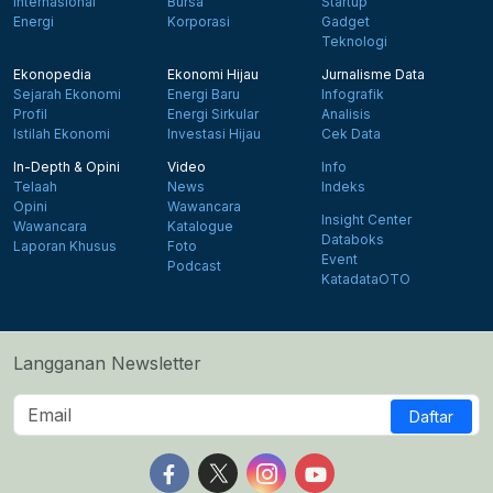
Internasional
Bursa
Startup
Energi
Korporasi
Gadget
Teknologi
Ekonopedia
Ekonomi Hijau
Jurnalisme Data
Sejarah Ekonomi
Energi Baru
Infografik
Profil
Energi Sirkular
Analisis
Istilah Ekonomi
Investasi Hijau
Cek Data
In-Depth & Opini
Video
Info
Telaah
News
Indeks
Opini
Wawancara
Insight Center
Wawancara
Katalogue
Databoks
Laporan Khusus
Foto
Event
Podcast
KatadataOTO
Langganan Newsletter
Daftar
Follow us on Facebook
Follow us on X
Follow us on Instagram
Follow us on Yout