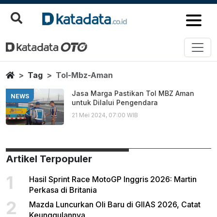
Tol Mbz Aman
Berita Terbaru
Home
Tag
Tol-Mbz-Aman
Jasa Marga Pastikan Tol MBZ Aman
NEWS
untuk Dilalui Pengendara
21 Mei 2024, 07:00 WIB
Artikel Terpopuler
1
Hasil Sprint Race MotoGP Inggris 2026: Martin
Perkasa di Britania
2
Mazda Luncurkan Oli Baru di GIIAS 2026, Catat
Keunggulannya